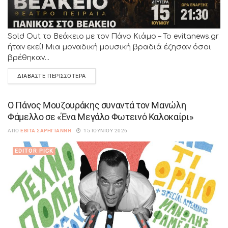
Sold Out το Βεάκειο με τον Πάνο Κιάμο – Το evitanews.gr
ήταν εκεί! Μια μοναδική μουσική βραδιά έζησαν όσοι
βρέθηκαν...
ΔΙΑΒΆΣΤΕ ΠΕΡΙΣΣΌΤΕΡΑ
Ο Πάνος Μουζουράκης συναντά τον Μανώλη
Φάμελλο σε «Ένα Μεγάλο Φωτεινό Καλοκαίρι»
ΑΠΌ
ΕΒΊΤΑ ΣΑΡΗΓΙΆΝΝΗ
15 ΙΟΥΝΊΟΥ 2026
EDITOR PICK