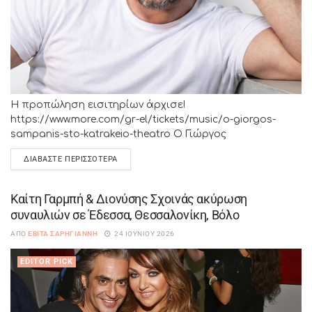
Η προπώληση εισιτηρίων άρχισε!
https://www.more.com/gr-el/tickets/music/o-giorgos-
sampanis-sto-katrakeio-theatro Ο Γιώργος
Σαμπάνης πρωταγωνιστεί σε μία μοναδική μεγάλη
ΔΙΑΒΆΣΤΕ ΠΕΡΙΣΣΌΤΕΡΑ
συναυλία στην Αθήνα, την Παρασκευή 2 Οκτωβρίου,
στο Κατράκειο θέατρο Νίκαιας. Έχοντας στο...
Καίτη Γαρμπή & Διονύσης Σχοινάς ακύρωση
συναυλιών σε Έδεσσα, Θεσσαλονίκη, Βόλο
ΑΠΌ
ΕΒΊΤΑ ΣΑΡΗΓΙΆΝΝΗ
24 ΙΟΥΝΊΟΥ 2026
EDITOR PICK