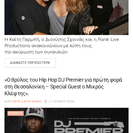
Η Καίτη Γαρμπή, ο Διονύσης Σχοινάς και η Panik Live
Productions ανακοινώνουν με λύπη τους
την ακύρωση των συναυλιών
σε Έδεσσα, Θεσσαλονίκη και Βόλο για λόγους υγείας. Η
ΔΙΑΒΆΣΤΕ ΠΕΡΙΣΣΌΤΕΡΑ
καταξιωμένη και αγαπητή Καίτη Γαρμπή...
«Ο θρύλος του Hip Hop DJ Premier για πρώτη φορά
στη Θεσσαλονίκη – Special Guest ο Μικρός
Κλέφτης».
ΑΠΌ
ΕΒΊΤΑ ΣΑΡΗΓΙΆΝΝΗ
21 ΙΟΥΝΊΟΥ 2026
EVENTS