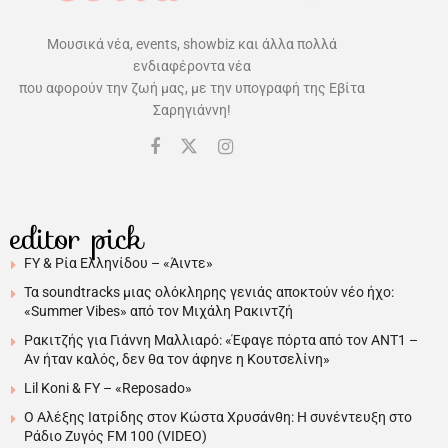
Μουσικά νέα, events, showbiz και άλλα πολλά
ενδιαφέροντα νέα
που αφορούν την ζωή μας, με την υπογραφή της Εβίτα
Σαρηγιάννη!
editor pick
FY & Ρία Ελληνίδου – «Άιντε»
Τα soundtracks μιας ολόκληρης γενιάς αποκτούν νέο ήχο:
«Summer Vibes» από τον Μιχάλη Ρακιντζή
Ρακιτζής για Γιάννη Μαλλιαρό: «Έφαγε πόρτα από τον ΑΝΤ1 –
Αν ήταν καλός, δεν θα τον άφηνε η Κουτσελίνη»
Lil Koni & FY – «Reposado»
Ο Αλέξης Ιατρίδης στον Κώστα Χρυσάνθη: Η συνέντευξη στο
Ράδιο Ζυγός FM 100 (VIDEO)