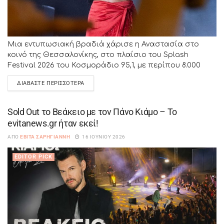
Μια εντυπωσιακή βραδιά χάρισε η Αναστασία στο
κοινό της Θεσσαλονίκης, στο πλαίσιο του Splash
Festival 2026 του Κοσμοράδιο 95,1, με περίπου 8.000
θεατές να κατακλύζουν την κατάμεστη Πλατεία
ΔΙΑΒΆΣΤΕ ΠΕΡΙΣΣΌΤΕΡΑ
Αριστοτέλους....
Sold Out το Βεάκειο με τον Πάνο Κιάμο – Το
evitanews.gr ήταν εκεί!
ΑΠΌ
ΕΒΊΤΑ ΣΑΡΗΓΙΆΝΝΗ
16 ΙΟΥΝΊΟΥ 2026
EDITOR PICK