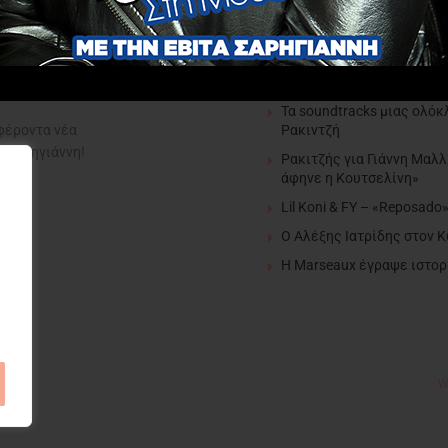
editor pick
FY & Ρία Ελληνίδου – «Άι
Τα soundtracks μιας ολόκ
Ρακιντζή
αφέροντα νέα
α Σαρηγιάννη!
Ρακιτζής για Γιάννη Μαλλ
άφηνε η Κουτσελίνη»
Lil Koni & FY – «Reposado
Ο Αλέξης Ιατρίδης στον 
H Marseaux έγραψε ιστορί
W