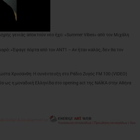
ντε»
ληρης γενιάς αποκτούν νέο ήχο: «Summer Vibes» από τον Μιχάλη
ιαρό: «Έφαγε πόρτα από τον ΑΝΤ1 – Αν ήταν καλός, δεν θα τον
»
Κώστα Χρυσάνθη: Η συνέντευξη στο Ράδιο Ζυγός FM 100 (VIDEO)
α ως η μοναδική Ελληνίδα στο opening act της NAÏKA στην Αθήνα
eb Design & Development by