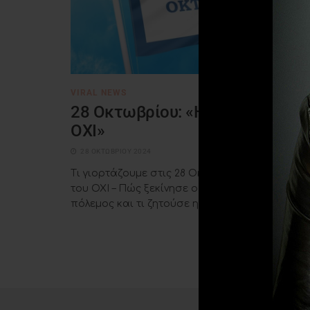
VIRAL NEWS
28 Οκτωβρίου: «Η επέτειος του
ΟΧΙ»
28 ΟΚΤΩΒΡΊΟΥ 2024
Τι γιορτάζουμε στις 28 Οκτωβρίου – Η επέτειο
του ΟΧΙ – Πώς ξεκίνησε ο ελληνοϊταλικός
πόλεμος και τι ζητούσε η ...