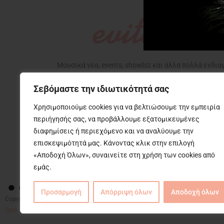
Μουσικά νέα, events, showbiz και άλλα πολλά ενδι
που αφορούν την ζωή μας, με την υπογραφή της Εβίτ
Σεβόμαστε την ιδιωτικότητά σας
Χρησιμοποιούμε cookies για να βελτιώσουμε την εμπειρία
περιήγησής σας, να προβάλλουμε εξατομικευμένες
διαφημίσεις ή περιεχόμενο και να αναλύουμε την
επισκεψιμότητά μας. Κάνοντας κλικ στην επιλογή
….
«Αποδοχή Όλων», συναινείτε στη χρήση των cookies από
εμάς.
Προσαρμογή
Απόρριψη όλων
Αποδοχή όλων
Copyright © 2025 Evita News. All Rights Reserved.
Όροι Χρήσης
|
Πολιτική Απορρήτου
|
Πολιτική Cookies