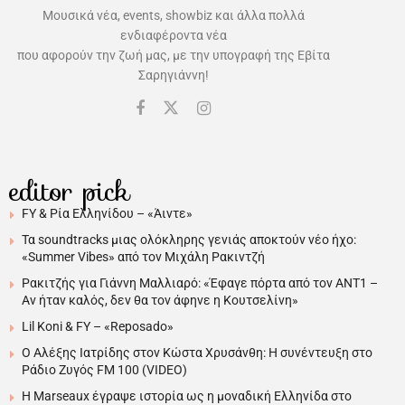
Μουσικά νέα, events, showbiz και άλλα πολλά
ενδιαφέροντα νέα
που αφορούν την ζωή μας, με την υπογραφή της Εβίτα
Σαρηγιάννη!
editor pick
FY & Ρία Ελληνίδου – «Άιντε»
Τα soundtracks μιας ολόκληρης γενιάς αποκτούν νέο ήχο:
«Summer Vibes» από τον Μιχάλη Ρακιντζή
Ρακιτζής για Γιάννη Μαλλιαρό: «Έφαγε πόρτα από τον ΑΝΤ1 –
Αν ήταν καλός, δεν θα τον άφηνε η Κουτσελίνη»
Lil Koni & FY – «Reposado»
Ο Αλέξης Ιατρίδης στον Κώστα Χρυσάνθη: Η συνέντευξη στο
Ράδιο Ζυγός FM 100 (VIDEO)
H Marseaux έγραψε ιστορία ως η μοναδική Ελληνίδα στο