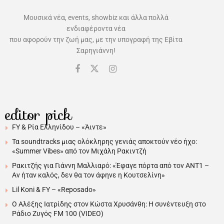
Μουσικά νέα, events, showbiz και άλλα πολλά
ενδιαφέροντα νέα
που αφορούν την ζωή μας, με την υπογραφή της Εβίτα
Σαρηγιάννη!
editor pick
FY & Ρία Ελληνίδου – «Άιντε»
Τα soundtracks μιας ολόκληρης γενιάς αποκτούν νέο ήχο:
«Summer Vibes» από τον Μιχάλη Ρακιντζή
Ρακιτζής για Γιάννη Μαλλιαρό: «Έφαγε πόρτα από τον ΑΝΤ1 –
Αν ήταν καλός, δεν θα τον άφηνε η Κουτσελίνη»
Lil Koni & FY – «Reposado»
Ο Αλέξης Ιατρίδης στον Κώστα Χρυσάνθη: Η συνέντευξη στο
Ράδιο Ζυγός FM 100 (VIDEO)