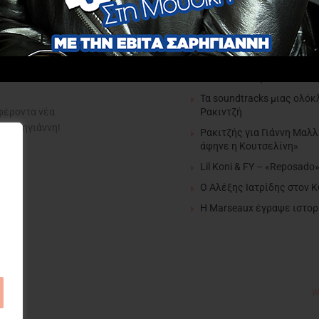
editor pick
FY & Ρία Ελληνίδου – «Άι
Τα soundtracks μιας ολόκ
Ρακιντζή
αφέροντα νέα
α Σαρηγιάννη!
Ρακιτζής για Γιάννη Μαλλ
άφηνε η Κουτσελίνη»
Lil Koni & FY – «Reposado
Ο Αλέξης Ιατρίδης στον 
H Marseaux έγραψε ιστορί
W