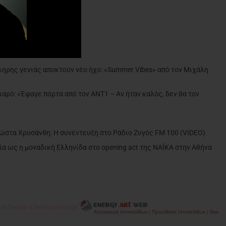
ντε»
ληρης γενιάς αποκτούν νέο ήχο: «Summer Vibes» από τον Μιχάλη
ιαρό: «Έφαγε πόρτα από τον ΑΝΤ1 – Αν ήταν καλός, δεν θα τον
»
Κώστα Χρυσάνθη: Η συνέντευξη στο Ράδιο Ζυγός FM 100 (VIDEO)
α ως η μοναδική Ελληνίδα στο opening act της NAÏKA στην Αθήνα
eb Design & Development by