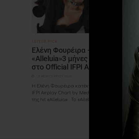
EDITOR PICK
Ελένη Φουρέιρα –
«Alleluia»3 μήνες Νο 1
στο Official IFPI Airplay Chart
18 ΦΕΒΡΟΥΑΡΊΟΥ 2026
Η Ελένη Φουρέιρα κατέκτησε την κορυφή του
IFPI Airplay Chart by Media Inspector με το νέο
της hit «Alleluia». Το «Alleluia», που κυκλοφορεί .