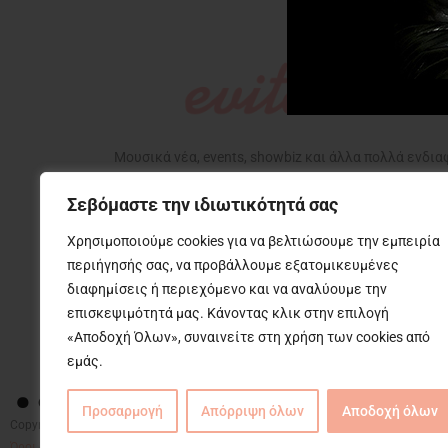
Μουσικά νέα, events, showbiz και άλλα πολλά ενδι
που αφορούν την ζωή μας, με την υπογραφή της Εβίτ
Σεβόμαστε την ιδιωτικότητά σας
Χρησιμοποιούμε cookies για να βελτιώσουμε την εμπειρία
περιήγησής σας, να προβάλλουμε εξατομικευμένες
διαφημίσεις ή περιεχόμενο και να αναλύουμε την
επισκεψιμότητά μας. Κάνοντας κλικ στην επιλογή
….
«Αποδοχή Όλων», συναινείτε στη χρήση των cookies από
εμάς.
Προσαρμογή
Απόρριψη όλων
Αποδοχή όλων
Copyright © 2025 Evita News. All Rights Reserved.
Όροι Χρήσης
|
Πολιτική Απορρήτου
|
Πολιτική Cookies