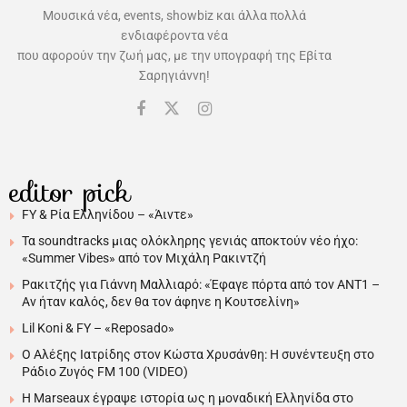
Μουσικά νέα, events, showbiz και άλλα πολλά
ενδιαφέροντα νέα
που αφορούν την ζωή μας, με την υπογραφή της Εβίτα
Σαρηγιάννη!
editor pick
FY & Ρία Ελληνίδου – «Άιντε»
Τα soundtracks μιας ολόκληρης γενιάς αποκτούν νέο ήχο:
«Summer Vibes» από τον Μιχάλη Ρακιντζή
Ρακιτζής για Γιάννη Μαλλιαρό: «Έφαγε πόρτα από τον ΑΝΤ1 –
Αν ήταν καλός, δεν θα τον άφηνε η Κουτσελίνη»
Lil Koni & FY – «Reposado»
Ο Αλέξης Ιατρίδης στον Κώστα Χρυσάνθη: Η συνέντευξη στο
Ράδιο Ζυγός FM 100 (VIDEO)
H Marseaux έγραψε ιστορία ως η μοναδική Ελληνίδα στο