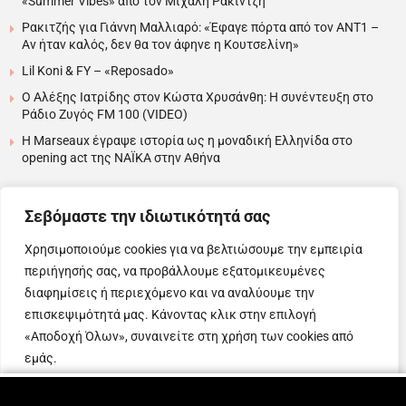
«Summer Vibes» από τον Μιχάλη Ρακιντζή
Ρακιτζής για Γιάννη Μαλλιαρό: «Έφαγε πόρτα από τον ΑΝΤ1 –
Αν ήταν καλός, δεν θα τον άφηνε η Κουτσελίνη»
Lil Koni & FY – «Reposado»
Ο Αλέξης Ιατρίδης στον Κώστα Χρυσάνθη: Η συνέντευξη στο
Ράδιο Ζυγός FM 100 (VIDEO)
H Marseaux έγραψε ιστορία ως η μοναδική Ελληνίδα στο
opening act της NAÏKA στην Αθήνα
….
Σεβόμαστε την ιδιωτικότητά σας
Χρησιμοποιούμε cookies για να βελτιώσουμε την εμπειρία
περιήγησής σας, να προβάλλουμε εξατομικευμένες
Copyright © 2025 Evita News. All Rights Reserved.
διαφημίσεις ή περιεχόμενο και να αναλύουμε την
Όροι Χρήσης
|
Πολιτική Απορρήτου
|
Πολιτική Cookies
επισκεψιμότητά μας. Κάνοντας κλικ στην επιλογή
«Αποδοχή Όλων», συναινείτε στη χρήση των cookies από
εμάς.
Web Design & Development by
Προσαρμογή
Απόρριψη όλων
Αποδοχή όλων