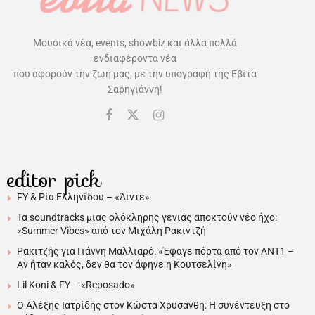
Μουσικά νέα, events, showbiz και άλλα πολλά
ενδιαφέροντα νέα
που αφορούν την ζωή μας, με την υπογραφή της Εβίτα
Σαρηγιάννη!
editor pick
FY & Ρία Ελληνίδου – «Άιντε»
Τα soundtracks μιας ολόκληρης γενιάς αποκτούν νέο ήχο:
«Summer Vibes» από τον Μιχάλη Ρακιντζή
Ρακιτζής για Γιάννη Μαλλιαρό: «Έφαγε πόρτα από τον ΑΝΤ1 –
Αν ήταν καλός, δεν θα τον άφηνε η Κουτσελίνη»
Lil Koni & FY – «Reposado»
Ο Αλέξης Ιατρίδης στον Κώστα Χρυσάνθη: Η συνέντευξη στο