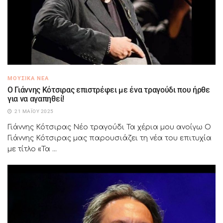
ΜΟΥΣΙΚΆ ΝΈΑ
Ο Γιάννης Κότσιρας επιστρέφει με ένα τραγούδι που ήρθε
για να αγαπηθεί!
21 ΜΑΪ́ΟΥ 2025
Γιάννης Κότσιρας Νέο τραγούδι Τα χέρια μου ανοίγω Ο
Γιάννης Κότσιρας μας παρουσιάζει τη νέα του επιτυχία
με τίτλο «Τα ...