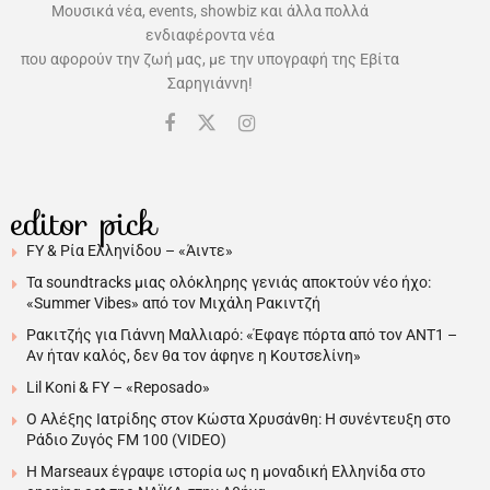
Μουσικά νέα, events, showbiz και άλλα πολλά
ενδιαφέροντα νέα
που αφορούν την ζωή μας, με την υπογραφή της Εβίτα
Σαρηγιάννη!
editor pick
FY & Ρία Ελληνίδου – «Άιντε»
Τα soundtracks μιας ολόκληρης γενιάς αποκτούν νέο ήχο:
«Summer Vibes» από τον Μιχάλη Ρακιντζή
Ρακιτζής για Γιάννη Μαλλιαρό: «Έφαγε πόρτα από τον ΑΝΤ1 –
Αν ήταν καλός, δεν θα τον άφηνε η Κουτσελίνη»
Lil Koni & FY – «Reposado»
Ο Αλέξης Ιατρίδης στον Κώστα Χρυσάνθη: Η συνέντευξη στο
Ράδιο Ζυγός FM 100 (VIDEO)
H Marseaux έγραψε ιστορία ως η μοναδική Ελληνίδα στο