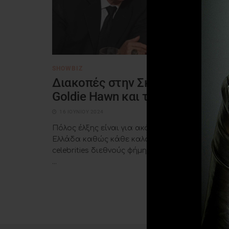
SHOWBIZ
Διακοπές στην Σκιάθο για την
Goldie Hawn και τον Kurt Russell
16 ΙΟΥΝΊΟΥ 2024
Πόλος έλξης είναι για ακόμη μια χρονιά η
Ελλάδα καθώς κάθε καλοκαίρι, πάρα πολλοί
celebrities διεθνούς φήμης προτιμούν την χώρ
...