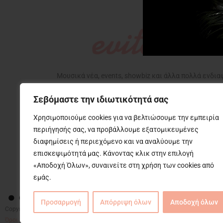
Μουσικά νέα, events, showbiz και άλλα πολλά ενδι
που αφορούν την ζωή μας, με την υπογραφή της Εβίτ
Σεβόμαστε την ιδιωτικότητά σας
Χρησιμοποιούμε cookies για να βελτιώσουμε την εμπειρία
περιήγησής σας, να προβάλλουμε εξατομικευμένες
διαφημίσεις ή περιεχόμενο και να αναλύουμε την
επισκεψιμότητά μας. Κάνοντας κλικ στην επιλογή
….
«Αποδοχή Όλων», συναινείτε στη χρήση των cookies από
εμάς.
Προσαρμογή
Απόρριψη όλων
Αποδοχή όλων
Copyright © 2025 Evita News. All Rights Reserved.
Όροι Χρήσης
|
Πολιτική Απορρήτου
|
Πολιτική Cookies