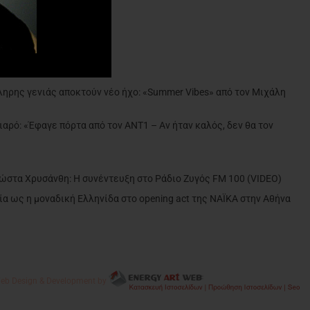
ντε»
ληρης γενιάς αποκτούν νέο ήχο: «Summer Vibes» από τον Μιχάλη
ιαρό: «Έφαγε πόρτα από τον ΑΝΤ1 – Αν ήταν καλός, δεν θα τον
»
Κώστα Χρυσάνθη: Η συνέντευξη στο Ράδιο Ζυγός FM 100 (VIDEO)
α ως η μοναδική Ελληνίδα στο opening act της NAÏKA στην Αθήνα
eb Design & Development by