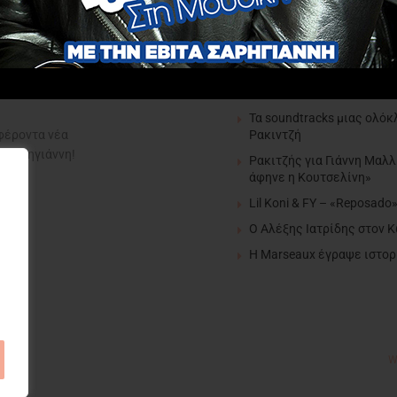
editor pick
FY & Ρία Ελληνίδου – «Άι
Τα soundtracks μιας ολόκ
Ρακιντζή
αφέροντα νέα
α Σαρηγιάννη!
Ρακιτζής για Γιάννη Μαλλ
άφηνε η Κουτσελίνη»
Lil Koni & FY – «Reposado
Ο Αλέξης Ιατρίδης στον 
H Marseaux έγραψε ιστορί
W