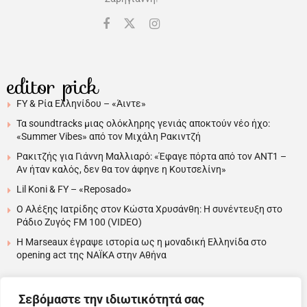
editor pick
FY & Ρία Ελληνίδου – «Άιντε»
Τα soundtracks μιας ολόκληρης γενιάς αποκτούν νέο ήχο:
«Summer Vibes» από τον Μιχάλη Ρακιντζή
Ρακιτζής για Γιάννη Μαλλιαρό: «Έφαγε πόρτα από τον ΑΝΤ1 –
Αν ήταν καλός, δεν θα τον άφηνε η Κουτσελίνη»
Lil Koni & FY – «Reposado»
Ο Αλέξης Ιατρίδης στον Κώστα Χρυσάνθη: Η συνέντευξη στο
Ράδιο Ζυγός FM 100 (VIDEO)
H Marseaux έγραψε ιστορία ως η μοναδική Ελληνίδα στο
opening act της NAÏKA στην Αθήνα
Σεβόμαστε την ιδιωτικότητά σας