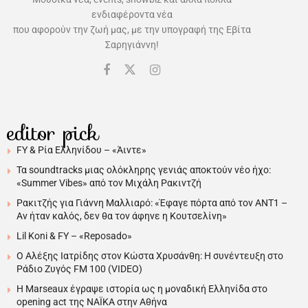
ενδιαφέροντα νέα
που αφορούν την ζωή μας, με την υπογραφή της Εβίτα
Σαρηγιάννη!
editor pick
FY & Ρία Ελληνίδου – «Άιντε»
Τα soundtracks μιας ολόκληρης γενιάς αποκτούν νέο ήχο:
«Summer Vibes» από τον Μιχάλη Ρακιντζή
Ρακιτζής για Γιάννη Μαλλιαρό: «Έφαγε πόρτα από τον ΑΝΤ1 –
Αν ήταν καλός, δεν θα τον άφηνε η Κουτσελίνη»
Lil Koni & FY – «Reposado»
Ο Αλέξης Ιατρίδης στον Κώστα Χρυσάνθη: Η συνέντευξη στο
Ράδιο Ζυγός FM 100 (VIDEO)
H Marseaux έγραψε ιστορία ως η μοναδική Ελληνίδα στο
opening act της NAÏKA στην Αθήνα