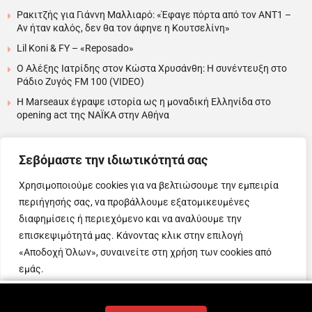
Ρακιτζής για Γιάννη Μαλλιαρό: «Έφαγε πόρτα από τον ΑΝΤ1 –
Αν ήταν καλός, δεν θα τον άφηνε η Κουτσελίνη»
Lil Koni & FY – «Reposado»
Ο Αλέξης Ιατρίδης στον Κώστα Χρυσάνθη: Η συνέντευξη στο
Ράδιο Ζυγός FM 100 (VIDEO)
H Marseaux έγραψε ιστορία ως η μοναδική Ελληνίδα στο
opening act της NAÏKA στην Αθήνα
….
Σεβόμαστε την ιδιωτικότητά σας
Χρησιμοποιούμε cookies για να βελτιώσουμε την εμπειρία
περιήγησής σας, να προβάλλουμε εξατομικευμένες
Copyright © 2025 Evita News. All Rights Reserved.
διαφημίσεις ή περιεχόμενο και να αναλύουμε την
Όροι Χρήσης
|
Πολιτική Απορρήτου
|
Πολιτική Cookies
επισκεψιμότητά μας. Κάνοντας κλικ στην επιλογή
«Αποδοχή Όλων», συναινείτε στη χρήση των cookies από
εμάς.
Web Design & Development by
Προσαρμογή
Απόρριψη όλων
Αποδοχή όλων