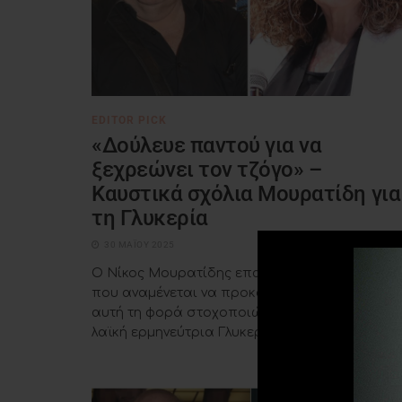
EDITOR PICK
«Δούλευε παντού για να
ξεχρεώνει τον τζόγο» –
Καυστικά σχόλια Μουρατίδη για
τη Γλυκερία
30 ΜΑΪ́ΟΥ 2025
Ο Νίκος Μουρατίδης επανέρχεται με δηλώσει
που αναμένεται να προκαλέσουν αντιδράσεις,
αυτή τη φορά στοχοποιώντας τη σπουδαία
λαϊκή ερμηνεύτρια Γλυκερία. ...