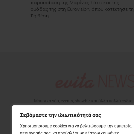
παρουσίαση της Μαρίνας Σάττι και της
ομάδας της στη Eurovision, όπου κατέκτησε τη
11η θέση. ...
Μουσικά νέα, events, showbiz και άλλα πολλά ενδι
που αφορούν την ζωή μας, με την υπογραφή της Εβίτ
Σεβόμαστε την ιδιωτικότητά σας
Χρησιμοποιούμε cookies για να βελτιώσουμε την εμπειρία
περιήγησής σας, να προβάλλουμε εξατομικευμένες