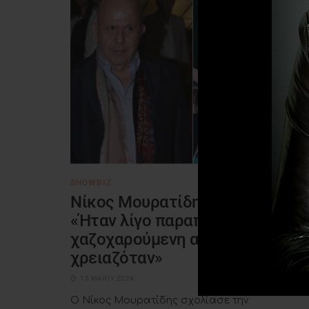
SHOWBIZ
Νίκος Μουρατίδης για Σάττη:
«Ήταν λίγο παραπάνω
χαζοχαρούμενη από όσο
χρειαζόταν»
13 ΜΑΪ́ΟΥ 2024
Ο Νίκος Μουρατίδης σχολίασε την