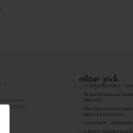
ν
editor pick
FY & Ρία Ελληνίδου – «Άι
Τα soundtracks μιας ολόκ
Ρακιντζή
αφέροντα νέα
α Σαρηγιάννη!
Ρακιτζής για Γιάννη Μαλλ
άφηνε η Κουτσελίνη»
Lil Koni & FY – «Reposado
Ο Αλέξης Ιατρίδης στον 