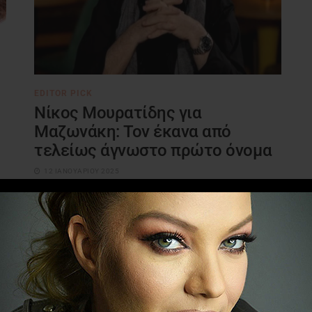
EDITOR PICK
Νίκος Μουρατίδης για
Μαζωνάκη: Τον έκανα από
τελείως άγνωστο πρώτο όνομα
12 ΙΑΝΟΥΑΡΊΟΥ 2025
Ο Νίκος Μουρατίδης σε συνέντευξη που
παραχώρησε πρόσφατα αναφέρθηκε μεταξύ
ς
άλλων στη συνεργασία του με τον Γιώργο
Μαζωνάκη. Όπως εξήγησε, ...