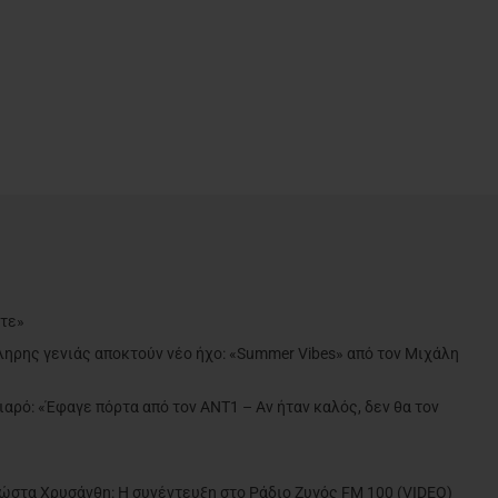
ντε»
ληρης γενιάς αποκτούν νέο ήχο: «Summer Vibes» από τον Μιχάλη
ιαρό: «Έφαγε πόρτα από τον ΑΝΤ1 – Αν ήταν καλός, δεν θα τον
»
Κώστα Χρυσάνθη: Η συνέντευξη στο Ράδιο Ζυγός FM 100 (VIDEO)