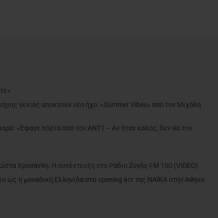
ντε»
ληρης γενιάς αποκτούν νέο ήχο: «Summer Vibes» από τον Μιχάλη
ιαρό: «Έφαγε πόρτα από τον ΑΝΤ1 – Αν ήταν καλός, δεν θα τον
»
Κώστα Χρυσάνθη: Η συνέντευξη στο Ράδιο Ζυγός FM 100 (VIDEO)
α ως η μοναδική Ελληνίδα στο opening act της NAÏKA στην Αθήνα