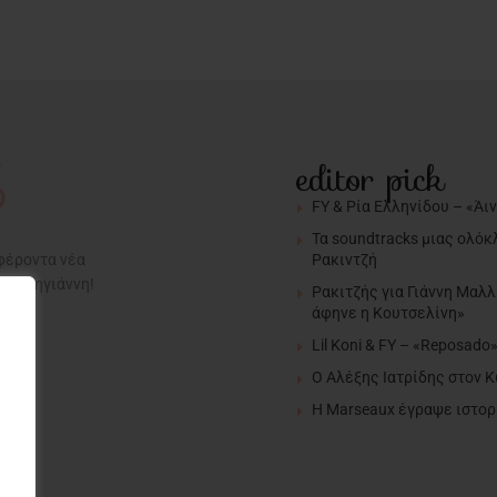
editor pick
FY & Ρία Ελληνίδου – «Άι
Τα soundtracks μιας ολόκ
Ρακιντζή
αφέροντα νέα
α Σαρηγιάννη!
Ρακιτζής για Γιάννη Μαλλ
άφηνε η Κουτσελίνη»
Lil Koni & FY – «Reposado
Ο Αλέξης Ιατρίδης στον 
H Marseaux έγραψε ιστορί