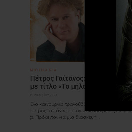
ΜΟΥΣΙΚΆ ΝΈΑ
Πέτρος Γαϊτάνος: Νέο τραγούδι
με τίτλο «Το μήλο (Όϊ λουλέ )»
20 ΜΑΪ́ΟΥ 2024
Ένα καινούργιο τραγούδι κυκλοφόρησε ο
Πέτρος Γαϊτάνος με τον τίτλο «Το μήλο ( Όϊ λου
)». Πρόκειται για μια διασκευή ...