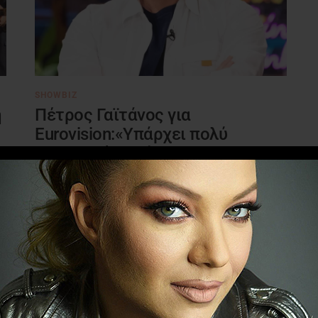
SHOWBIZ
η
Πέτρος Γαϊτάνος για
Eurovision:«Υπάρχει πολύ
δαιμονική κατάσταση»
26 ΙΟΥΝΊΟΥ 2024
Καλεσμένος στην εκπομπή του Γρηγόρη
Αρναούτογλου, «The 2night show», ήταν ο
Πέτρος Γαϊτάνος. Κατά την διάρκεια της
συνέντευξης ο επιτυχημένος ...