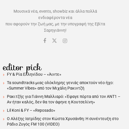
Μουσικά νέα, events, showbiz και άλλα πολλά
ενδιαφέροντα νέα
που αφορούν την ζωή μας, με την υπογραφή της Εβίτα
Σαρηγιάννη!
editor pick
FY & Ρία Ελληνίδου – «Άιντε»
Τα soundtracks μιας ολόκληρης γενιάς αποκτούν νέο ήχο:
«Summer Vibes» από τον Μιχάλη Ρακιντζή
Ρακιτζής για Γιάννη Μαλλιαρό: «Έφαγε πόρτα από τον ΑΝΤ1 –
Αν ήταν καλός, δεν θα τον άφηνε η Κουτσελίνη»
Lil Koni & FY – «Reposado»
Ο Αλέξης Ιατρίδης στον Κώστα Χρυσάνθη: Η συνέντευξη στο
Ράδιο Ζυγός FM 100 (VIDEO)