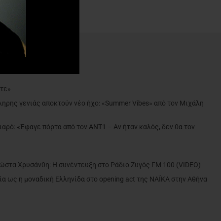
ντε»
ληρης γενιάς αποκτούν νέο ήχο: «Summer Vibes» από τον Μιχάλη
ιαρό: «Έφαγε πόρτα από τον ΑΝΤ1 – Αν ήταν καλός, δεν θα τον
»
Κώστα Χρυσάνθη: Η συνέντευξη στο Ράδιο Ζυγός FM 100 (VIDEO)
α ως η μοναδική Ελληνίδα στο opening act της NAÏKA στην Αθήνα