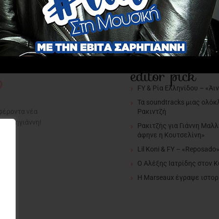
editor pick
FY & Ρία Ελληνίδου – «Άι
Τα soundtracks μιας ολόκ
Ρακιντζή
αφέροντα νέα
α Σαρηγιάννη!
Ρακιτζής για Γιάννη Μαλλ
άφηνε η Κουτσελίνη»
Lil Koni & FY – «Reposado
Ο Αλέξης Ιατρίδης στον 
H Marseaux έγραψε ιστορί