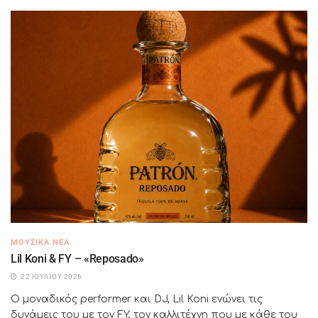
ΜΟΥΣΙΚΆ ΝΈΑ
Lil Koni & FY – «Reposado»
22 ΙΟΥΛΊΟΥ 2026
Ο μοναδικός performer και DJ, Lil Koni ενώνει τις
δυνάμεις του με τον FY, τον καλλιτέχνη που με κάθε του