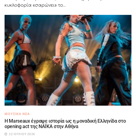
κυκλοφορία «σαρώνει» το...
ΜΟΥΣΙΚΆ ΝΈΑ
H Marseaux έγραψε ιστορία ως η μοναδική Ελληνίδα στο
opening act της NAÏKA στην Αθήνα
22 ΙΟΥΛΊΟΥ 2026