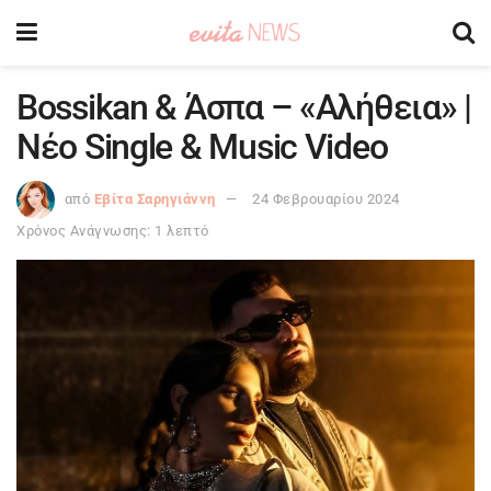
Bossikan & Άσπα – «Αλήθεια» |
Νέο Single & Music Video
από
Εβίτα Σαρηγιάννη
24 Φεβρουαρίου 2024
Χρόνος Ανάγνωσης: 1 λεπτό