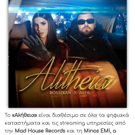
Το
«Αλήθεια»
είναι διαθέσιμο σε όλα τα ψηφιακά
καταστήματα και τις streaming υπηρεσίες από
την
Mad House Records
και τη
Minos EMI
,
a