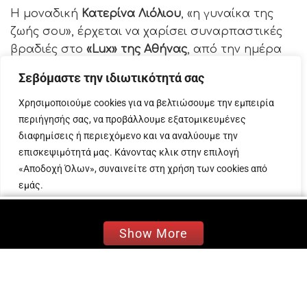
Η μοναδική
Κατερίνα Λιόλιου
, «η γυναίκα της
ζωής σου», έρχεται να χαρίσει συναρπαστικές
βραδιές στο
«Lux» της Αθήνας
, από την ημέρα
της γυναίκας,
Παρασκευή 8 Μαρτίου
και κάθε
Σεβόμαστε την ιδιωτικότητά σας
Παρασκευή και Σάββατο.
Χρησιμοποιούμε cookies για να βελτιώσουμε την εμπειρία
Η Κατερίνα Λιόλιου, η επιτυχημένη και πιο
περιήγησής σας, να προβάλλουμε εξατομικευμένες
ολοκληρωμένη ερμηνεύτρια της γενιάς της,
διαφημίσεις ή περιεχόμενο και να αναλύουμε την
πρωταγωνιστεί στον
ολοκαίνουργιο και υψηλών
επισκεψιμότητά μας. Κάνοντας κλικ στην επιλογή
προδιαγραφών χώρο
του «Lux», που θα γίνει…
«Αποδοχή Όλων», συναινείτε στη χρήση των cookies από
«το σπίτι μας».
εμάς.
Προσαρμογή
Απόρριψη όλων
Αποδοχή όλων
Show More