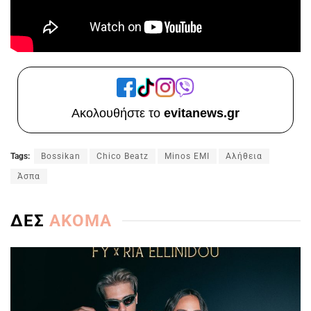
Ακολουθήστε το
evitanews.gr
Tags:
Bossikan
Chico Beatz
Minos EMI
Αλήθεια
Άσπα
ΔΕΣ
ΑΚΟΜΑ