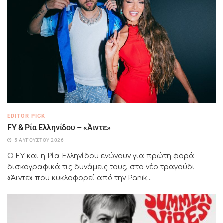
EDITOR PICK
FY & Ρία Ελληνίδου – «Άιντε»
5 ΑΥΓΟΎΣΤΟΥ 2026
Ο FY και η Ρία Ελληνίδου ενώνουν για πρώτη φορά
δισκογραφικά τις δυνάμεις τους, στο νέο τραγούδι
«Άιντε» που κυκλοφορεί από την Panik...