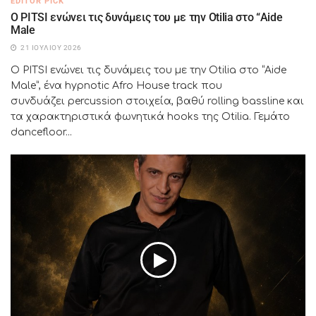
EDITOR PICK
Ο PITSI ενώνει τις δυνάμεις του με την Otilia στο “Aide
Male
21 ΙΟΥΛΊΟΥ 2026
Ο PITSI ενώνει τις δυνάμεις του με την Otilia στο “Aide
Male”, ένα hypnotic Afro House track που
συνδυάζει percussion στοιχεία, βαθύ rolling bassline και
τα χαρακτηριστικά φωνητικά hooks της Otilia. Γεμάτο
dancefloor...