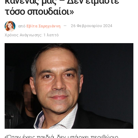
κανένας μας – Δεν είμαστε
τόσο σπουδαίοι»
από
Εβίτα Σαρηγιάννη
26 Φεβρουαρίου 2024
Χρόνος Ανάγνωσης: 1 λεπτό
«Όταν έχεις παιδιά, δεν υπάρχει περιθώριο