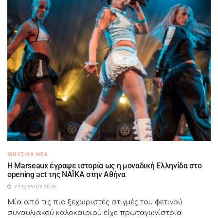
ΜΟΥΣΙΚΆ ΝΈΑ
H Marseaux έγραψε ιστορία ως η μοναδική Ελληνίδα στο
opening act της NAÏKA στην Αθήνα
22 ΙΟΥΛΊΟΥ 2026
Μία από τις πιο ξεχωριστές στιγμές του φετινού
συναυλιακού καλοκαιριού είχε πρωταγωνίστρια