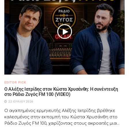
EDITOR PICK
Ο Αλέξης Ιατρίδης στον Κώστα Χρυσάνθη: Η συνέντευξη
στο Ράδιο Ζυγός FM 100 (VIDEO)
22 ΙΟΥΛΊΟΥ 2026
Ο αγαπημένος ερμηνευτής Αλέξης Ιατρίδης βρέθηκε
καλεσμένος στην εκπομπή του Κώστα Χρυσάνθη στο
Ράδιο Ζυγός FM 100, χαρίζοντας στους ακροατές μια...