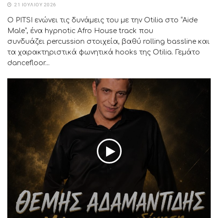
21 ΙΟΥΛΊΟΥ 2026
Ο PITSI ενώνει τις δυνάμεις του με την Otilia στο “Aide
Male”, ένα hypnotic Afro House track που
συνδυάζει percussion στοιχεία, βαθύ rolling bassline και
τα χαρακτηριστικά φωνητικά hooks της Otilia. Γεμάτο
dancefloor...