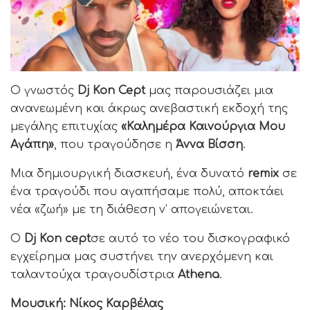
Ο γνωστός
Dj Kon Cept
μας παρουσιάζει μια
ανανεωμένη και άκρως ανεβαστική εκδοχή της
μεγάλης επιτυχίας
«Καλημέρα Καινούργια Μου
Αγάπη»
, που τραγούδησε η
Άννα Βίσση
.
Μια δημιουργική διασκευή, ένα δυνατό
remix
σε
ένα τραγούδι που αγαπήσαμε πολύ, αποκτάει
νέα «ζωή» με τη διάθεση ν’ απογειώνεται.
Ο
Dj Kon cept
σε αυτό το νέο του δισκογραφικό
εγχείρημα μας συστήνει την ανερχόμενη και
ταλαντούχα τραγουδίστρια
Athena
.
Μουσική: Νίκος Καρβέλας