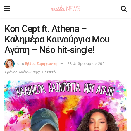
Kon Cept ft. Athena –
Καλημέρα Καινούργια Μου
Αγάπη – Νέο hit-single!
από
Εβίτα Σαρηγιάννη
28 Φεβρουαρίου 2024
Χρόνος Ανάγνωσης: 1 λεπτό