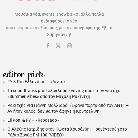
Μουσικά νέα, events, showbiz και άλλα πολλά
ενδιαφέροντα νέα
που αφορούν την ζωή μας, με την υπογραφή της Εβίτα
Σαρηγιάννη!
editor pick
FY & Ρία Ελληνίδου – «Άιντε»
Τα soundtracks μιας ολόκληρης γενιάς αποκτούν νέο ήχο:
«Summer Vibes» από τον Μιχάλη Ρακιντζή
Ρακιτζής για Γιάννη Μαλλιαρό: «Έφαγε πόρτα από τον ΑΝΤ1 –
Αν ήταν καλός, δεν θα τον άφηνε η Κουτσελίνη»
Lil Koni & FY – «Reposado»
Ο Αλέξης Ιατρίδης στον Κώστα Χρυσάνθη: Η συνέντευξη στο
Ράδιο Ζυγός FM 100 (VIDEO)