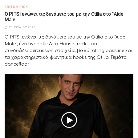
EDITOR PICK
Ο PITSI ενώνει τις δυνάμεις του με την Otilia στο “Aide
Male
21 ΙΟΥΛΊΟΥ 2026
Ο PITSI ενώνει τις δυνάμεις του με την Otilia στο “Aide
Male”, ένα hypnotic Afro House track που
συνδυάζει percussion στοιχεία, βαθύ rolling bassline και
τα χαρακτηριστικά φωνητικά hooks της Otilia. Γεμάτο
dancefloor...