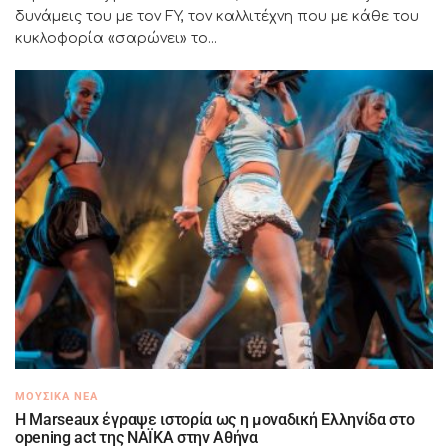
δυνάμεις του με τον FY, τον καλλιτέχνη που με κάθε του
κυκλοφορία «σαρώνει» το...
ΜΟΥΣΙΚΆ ΝΈΑ
H Marseaux έγραψε ιστορία ως η μοναδική Ελληνίδα στο
opening act της NAÏKA στην Αθήνα