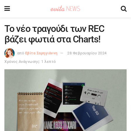
Το νέο τραγούδι των REC
βάζει φωτιά στα Charts!
από
Εβίτα Σαρηγιάννη
28 Φεβρουαρίου 2024
Χρόνος Ανάγνωσης: 1 λεπτό