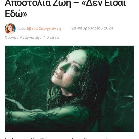
Αποστολία Ζώη – «Δεν Είσαι
Εδώ»
από
Εβίτα Σαρηγιάννη
28 Φεβρουαρίου 2024
Χρόνος Ανάγνωσης: 1 λεπτό