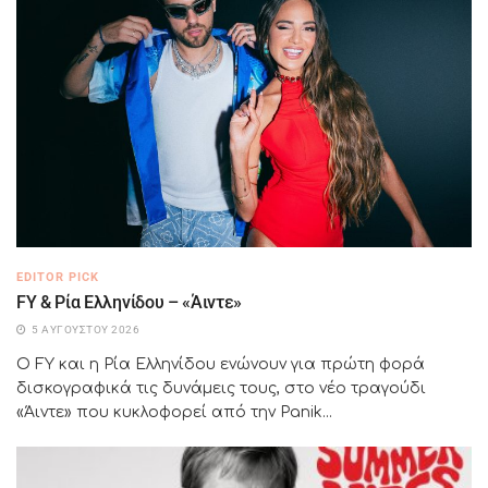
EDITOR PICK
FY & Ρία Ελληνίδου – «Άιντε»
5 ΑΥΓΟΎΣΤΟΥ 2026
Ο FY και η Ρία Ελληνίδου ενώνουν για πρώτη φορά
δισκογραφικά τις δυνάμεις τους, στο νέο τραγούδι
«Άιντε» που κυκλοφορεί από την Panik...