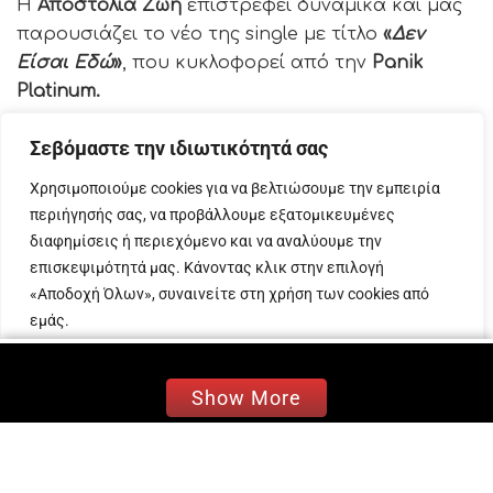
Η
Αποστολία Ζώη
επιστρέφει δυναμικά και μας
παρουσιάζει το νέο της single με τίτλο
«
Δεν
Είσαι Εδώ
»
,
που κυκλοφορεί από την
Panik
Platinum.
Το «
Δεν Είσαι Εδώ
» είναι μία
νέα μουσική
Σεβόμαστε την ιδιωτικότητά σας
πρόταση
από την
Αποστολία Ζώη,
διαφορετική
Χρησιμοποιούμε cookies για να βελτιώσουμε την εμπειρία
απ’ ότι μας έχει συνηθίσει
. Πρόκειται για ένα
περιήγησής σας, να προβάλλουμε εξατομικευμένες
συναισθηματικό κομμάτι, με
φρέσκο ήχο
διαφημίσεις ή περιεχόμενο και να αναλύουμε την
και
ethnic στοιχεία
, που συνδυάζονται μοναδικά
επισκεψιμότητά μας. Κάνοντας κλικ στην επιλογή
με την
acoustic reggaeton διάθεση
που
«Αποδοχή Όλων», συναινείτε στη χρήση των cookies από
αποπνέει το τραγούδι. Τη μουσική έγραψαν η
εμάς.
Αποστολία Ζώη και ο JiMBO και τους στίχους ο
Παναγιώτης Ανδριτσάκης και ο JiMBO.
Προσαρμογή
Απόρριψη όλων
Αποδοχή όλων
Show More
Το «
Δεν Είσαι Εδώ
» είναι τώρα διαθέσιμο στις
streaming υπηρεσίες, ενώ
σε λίγες ημέρες
θα
αποκαλυφθεί στο YouTube το
music video
του.