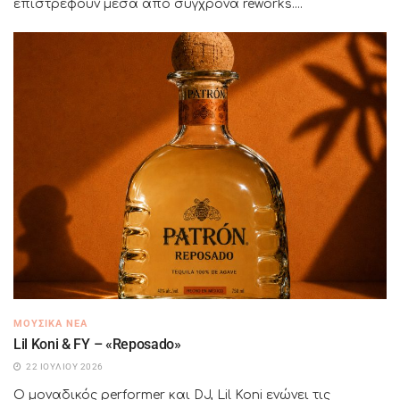
επιστρέφουν μέσα από σύγχρονα reworks....
ΜΟΥΣΙΚΆ ΝΈΑ
Lil Koni & FY – «Reposado»
22 ΙΟΥΛΊΟΥ 2026
Ο μοναδικός performer και DJ, Lil Koni ενώνει τις