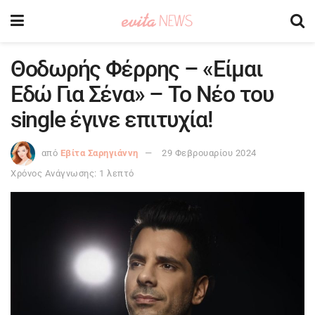
Θοδωρής Φέρρης – «Είμαι
Εδώ Για Σένα» – Το Νέο του
single έγινε επιτυχία!
από
Εβίτα Σαρηγιάννη
29 Φεβρουαρίου 2024
Χρόνος Ανάγνωσης: 1 λεπτό