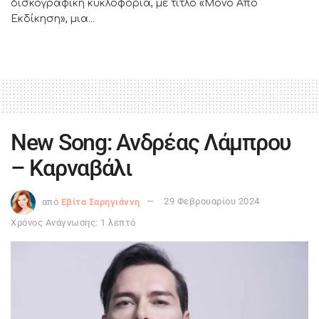
δισκογραφική κυκλοφορία, με τίτλο «Μόνο Από
Εκδίκηση», μια...
New Song: Ανδρέας Λάμπρου
– Καρναβάλι
από
Εβίτα Σαρηγιάννη
29 Φεβρουαρίου 2024
Χρόνος Ανάγνωσης: 1 λεπτό