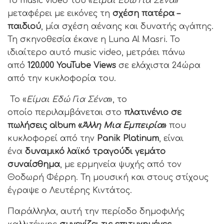
Το music video του «
Είμαι Εδώ Για Σένα
»
μεταφέρει με εικόνες τη
σχέση πατέρα –
παιδιού
, μία σχέση αέναης και δυνατής αγάπης.
Τη σκηνοθεσία έκανε η Luna Al Masri. Το
ιδιαίτερο αυτό music video, μετράει πάνω
από
120.000 YouTube Views
σε ελάχιστα 24ώρα
από την κυκλοφορία του.
Το «
Είμαι Εδώ Για Σένα
», το
οποίο περιλαμβάνεται στο
πλατινένιο σε
πωλήσεις album «
Άλλη Μια Εμπειρία
»
που
κυκλοφορεί από την
Panik Platinum
, είναι
ένα
δυναμικό λαϊκό τραγούδι γεμάτο
συναίσθημα
, με ερμηνεία ψυχής από τον
Θοδωρή Φέρρη. Τη μουσική και στους στίχους
έγραψε ο Λευτέρης Κιντάτος.
Παράλληλα, αυτή την περίοδο δημοφιλής