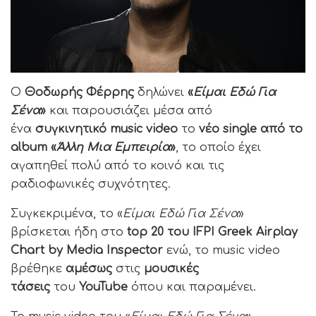
Ο
Θοδωρής Φέρρης
δηλώνει
«
Είμαι Εδώ Για
Σένα
»
και παρουσιάζει μέσα από
ένα
συγκινητικό music video
το
νέο single από το
album «
Άλλη Μια Εμπειρία
»
, το οποίο έχει
αγαπηθεί πολύ από το κοινό και τις
ραδιοφωνικές συχνότητες.
Συγκεκριμένα, το «
Είμαι Εδώ Για Σένα
»
βρίσκεται ήδη στο
top 20 του IFPI Greek Airplay
Chart by Media Inspector
ενώ, το music video
βρέθηκε
αμέσως
στις
μουσικές
τάσεις
του
YouTube
όπου και παραμένει.