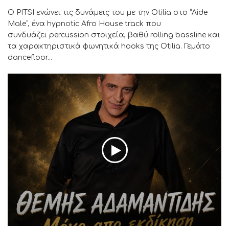
Ο PITSI ενώνει τις δυνάμεις του με την Otilia στο “Aide
Male”, ένα hypnotic Afro House track που
συνδυάζει percussion στοιχεία, βαθύ rolling bassline και
τα χαρακτηριστικά φωνητικά hooks της Otilia. Γεμάτο
dancefloor...