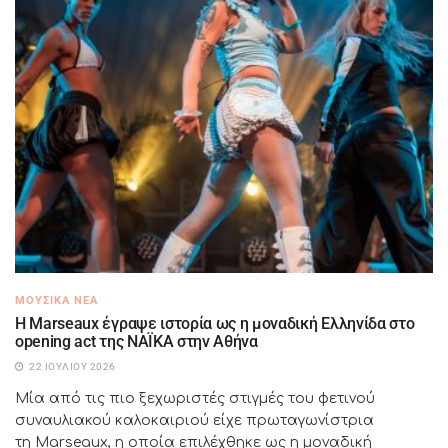
ΜΟΥΣΙΚΆ ΝΈΑ
H Marseaux έγραψε ιστορία ως η μοναδική Ελληνίδα στο
opening act της NAÏKA στην Αθήνα
22 ΙΟΥΛΊΟΥ 2026
Μία από τις πιο ξεχωριστές στιγμές του φετινού
συναυλιακού καλοκαιριού είχε πρωταγωνίστρια
τη Marseaux, η οποία επιλέχθηκε ως η μοναδική