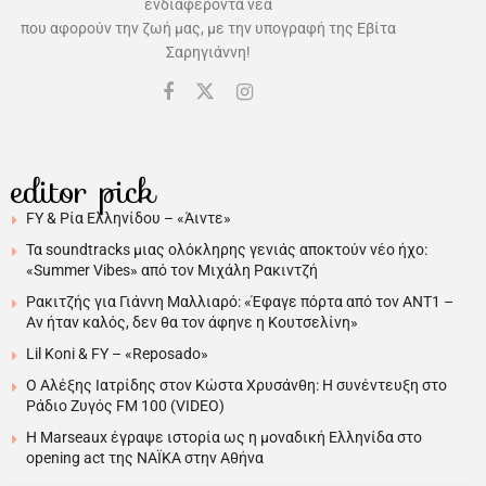
ενδιαφέροντα νέα
που αφορούν την ζωή μας, με την υπογραφή της Εβίτα
Σαρηγιάννη!
editor pick
FY & Ρία Ελληνίδου – «Άιντε»
Τα soundtracks μιας ολόκληρης γενιάς αποκτούν νέο ήχο:
«Summer Vibes» από τον Μιχάλη Ρακιντζή
Ρακιτζής για Γιάννη Μαλλιαρό: «Έφαγε πόρτα από τον ΑΝΤ1 –
Αν ήταν καλός, δεν θα τον άφηνε η Κουτσελίνη»
Lil Koni & FY – «Reposado»
Ο Αλέξης Ιατρίδης στον Κώστα Χρυσάνθη: Η συνέντευξη στο
Ράδιο Ζυγός FM 100 (VIDEO)
H Marseaux έγραψε ιστορία ως η μοναδική Ελληνίδα στο
opening act της NAÏKA στην Αθήνα