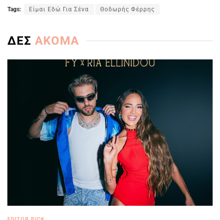
Tags:
Είμαι Εδώ Για Σένα
Θοδωρής Φέρρης
ΔΕΣ
ΑΚΟΜΑ
EDITOR PICK