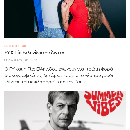
EDITOR PICK
FY & Ρία Ελληνίδου – «Άιντε»
5 ΑΥΓΟΎΣΤΟΥ 2026
Ο FY και η Ρία Ελληνίδου ενώνουν για πρώτη φορά
δισκογραφικά τις δυνάμεις τους, στο νέο τραγούδι
«Άιντε» που κυκλοφορεί από την Panik...