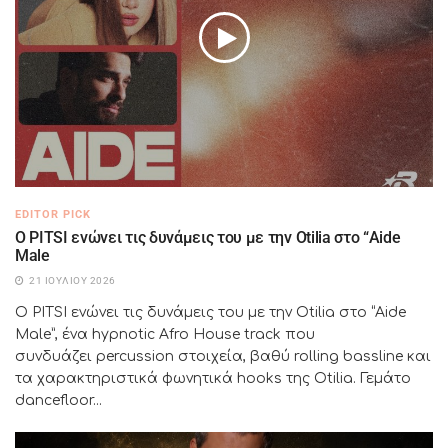
EDITOR PICK
Ο PITSI ενώνει τις δυνάμεις του με την Otilia στο “Aide
Male
21 ΙΟΥΛΊΟΥ 2026
Ο PITSI ενώνει τις δυνάμεις του με την Otilia στο “Aide
Male”, ένα hypnotic Afro House track που
συνδυάζει percussion στοιχεία, βαθύ rolling bassline και
τα χαρακτηριστικά φωνητικά hooks της Otilia. Γεμάτο
dancefloor...