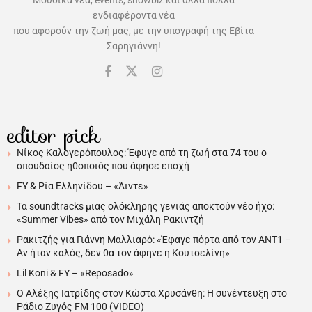
ενδιαφέροντα νέα
που αφορούν την ζωή μας, με την υπογραφή της Εβίτα
Σαρηγιάννη!
editor pick
Νίκος Καλογερόπουλος: Έφυγε από τη ζωή στα 74 του ο
σπουδαίος ηθοποιός που άφησε εποχή
FY & Ρία Ελληνίδου – «Άιντε»
Τα soundtracks μιας ολόκληρης γενιάς αποκτούν νέο ήχο:
«Summer Vibes» από τον Μιχάλη Ρακιντζή
Ρακιτζής για Γιάννη Μαλλιαρό: «Έφαγε πόρτα από τον ΑΝΤ1 –
Αν ήταν καλός, δεν θα τον άφηνε η Κουτσελίνη»
Lil Koni & FY – «Reposado»
Ο Αλέξης Ιατρίδης στον Κώστα Χρυσάνθη: Η συνέντευξη στο
Ράδιο Ζυγός FM 100 (VIDEO)