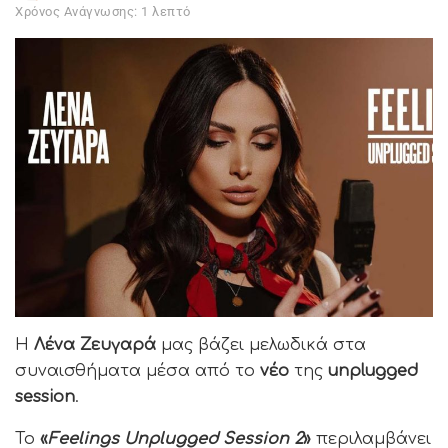
Χρόνος Ανάγνωσης: 1 λεπτό
Η
Λένα Ζευγαρά
μας βάζει μελωδικά στα
συναισθήματα μέσα από το
νέο
της
unplugged
session
.
Το
«
Feelings Unplugged Session 2
»
περιλαμβάνει