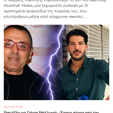
Ο Μιχάλης Ρακιντζής παρουσιάζει το νέο του άλμπουμ
«Summer Vibes», μία ξεχωριστή συλλογή με 13
αγαπημένα τραγούδια της πορείας του, που
επιστρέφουν μέσα από σύγχρονα reworks....
EDITOR PICK
Ρακιτζής για Γιάννη Μαλλιαρό: «Έφαγε πόρτα από τον