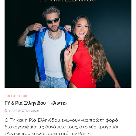
EDITOR PICK
FY & Ρία Ελληνίδου – «Άιντε»
5 ΑΥΓΟΎΣΤΟΥ 2026
Ο FY και η Ρία Ελληνίδου ενώνουν για πρώτη φορά
δισκογραφικά τις δυνάμεις τους, στο νέο τραγούδι
«Άιντε» που κυκλοφορεί από την Panik...