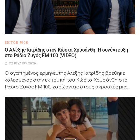
EDITOR PICK
Ο Αλέξης Ιατρίδης στον Κώστα Χρυσάνθη: Η συνέντευξη
στο Ράδιο Ζυγός FM 100 (VIDEO)
22 ΙΟΥΛΊΟΥ 2026
Ο αγαπημένος ερμηνευτής Αλέξης Ιατρίδης βρέθηκε
καλεσμένος στην εκπομπή του Κώστα Χρυσάνθη στο
Ράδιο Ζυγός FM 100, χαρίζοντας στους ακροατές μια...