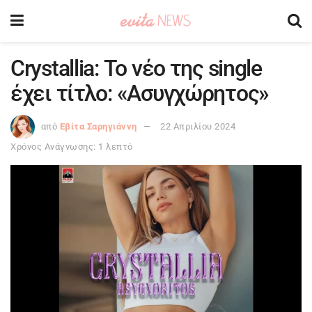
Crystallia: Το νέο της single
έχει τίτλο: «Ασυγχώρητος»
από
Εβίτα Σαρηγιάννη
22 Απριλίου 2024
Χρόνος Ανάγνωσης: 1 λεπτό