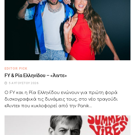
EDITOR PICK
FY & Ρία Ελληνίδου – «Άιντε»
5 ΑΥΓΟΎΣΤΟΥ 2026
Ο FY και η Ρία Ελληνίδου ενώνουν για πρώτη φορά
δισκογραφικά τις δυνάμεις τους, στο νέο τραγούδι
«Άιντε» που κυκλοφορεί από την Panik...