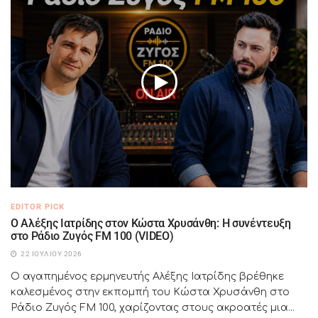
EDITOR PICK
Ο Αλέξης Ιατρίδης στον Κώστα Χρυσάνθη: Η συνέντευξη
στο Ράδιο Ζυγός FM 100 (VIDEO)
22 ΙΟΥΛΊΟΥ 2026
Ο αγαπημένος ερμηνευτής Αλέξης Ιατρίδης βρέθηκε
καλεσμένος στην εκπομπή του Κώστα Χρυσάνθη στο
Ράδιο Ζυγός FM 100, χαρίζοντας στους ακροατές μια...