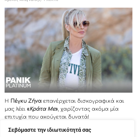
Η
Πέγκυ Ζήνα
επανέρχεται δισκογραφικά και
μας λέει
«
Κράτα Με
»
, χαρίζοντας ακόμα μία
επιτυχία που ακούγεται δυνατά!
Σεβόμαστε την ιδιωτικότητά σας
Το «
Κράτα Με
» είναι ένα
ρυθμικό ερωτικό