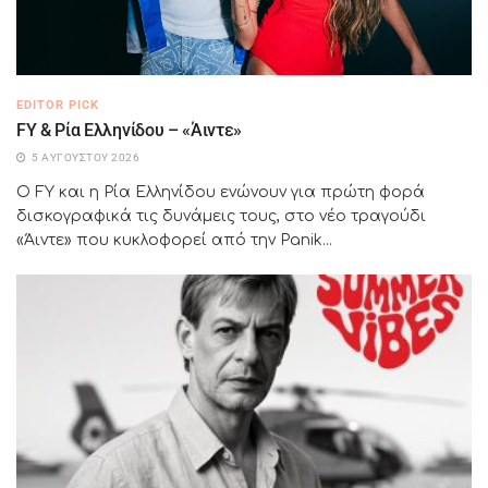
EDITOR PICK
FY & Ρία Ελληνίδου – «Άιντε»
5 ΑΥΓΟΎΣΤΟΥ 2026
Ο FY και η Ρία Ελληνίδου ενώνουν για πρώτη φορά
δισκογραφικά τις δυνάμεις τους, στο νέο τραγούδι
«Άιντε» που κυκλοφορεί από την Panik...