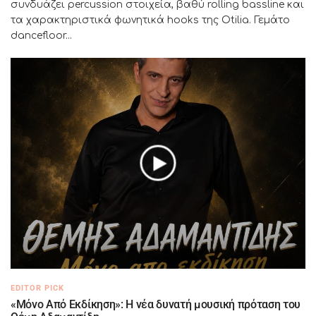
συνδυάζει percussion στοιχεία, βαθύ rolling bassline και
τα χαρακτηριστικά φωνητικά hooks της Otilia. Γεμάτο
dancefloor...
EDITOR PICK
«Μόνο Από Εκδίκηση»: Η νέα δυνατή μουσική πρόταση του