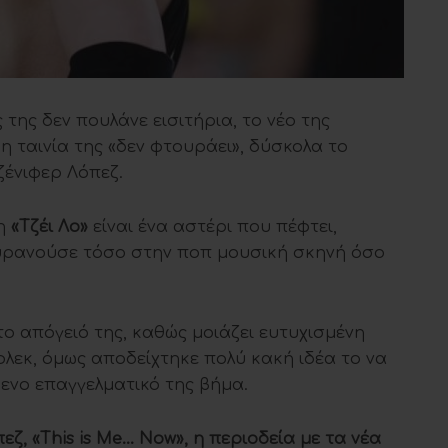
ς της δεν πουλάνε εισιτήρια, το νέο της
 η ταινία της «δεν φτουράει», δύσκολα το
ζένιφερ Λόπεζ.
η
«Τζέι Λο»
είναι ένα αστέρι που πέφτει,
υρανούσε τόσο στην ποπ μουσική σκηνή όσο
ο απόγειό της, καθώς μοιάζει ευτυχισμένη
φλεκ, όμως αποδείχτηκε πολύ κακή ιδέα το να
μενο επαγγελματικό της βήμα.
ζ, «This is Me… Now», η περιοδεία με τα νέα