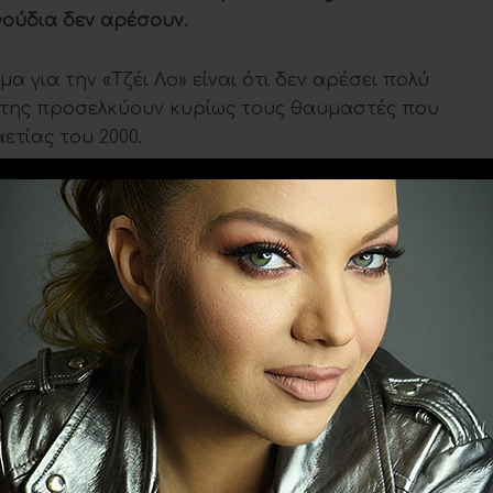
γούδια δεν αρέσουν.
μα για την «Τζέι Λο» είναι ότι δεν αρέσει πολύ
ς της προσελκύουν κυρίως τους θαυμαστές που
ετίας του 2000.
 «χαντάκωσαν» την ταινία
«This is Me Now… A
 άλμπουμ, καθώς εμφανίζει μια εγωκεντρική
 ζωής της και του έρωτά της με τον Αφλεκ.
Ακολουθήστε το
evitanews.gr