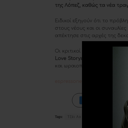
της Λόπεζ, καθώς τα νέα τρα
Ειδικοί εξηγούν ότι το πρόβλη
στους νέους και οι συναυλίε
απέκτησε στις αρχές της δεκα
Οι κριτικοί αλλά και το κοινό
Love Story»,
που συνοδεύει το
και ωραιοποιημένη εκδοχή της
espressonews.gr
Tags:
Τζέι Λο