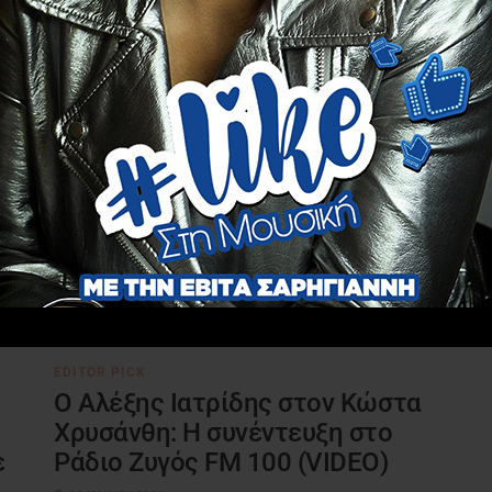
EDITOR PICK
Ο Αλέξης Ιατρίδης στον Κώστα
Χρυσάνθη: Η συνέντευξη στο
ε
Ράδιο Ζυγός FM 100 (VIDEO)