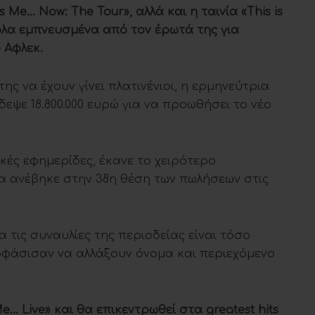
s Me… Now: The Tour», αλλά και η ταινία «This is
 όλα εμπνευσμένα από τον έρωτά της για
 Αφλεκ.
ης να έχουν γίνει πλατινένιοι, η ερμηνεύτρια
εψε 18.800.000 ευρώ για να προωθήσει το νέο
ές εφημερίδες, έκανε το χειρότερο
α ανέβηκε στην 38η θέση των πωλήσεων στις
α τις συναυλίες της περιοδείας είναι τόσο
ποφάσισαν να αλλάξουν όνομα και περιεχόμενο
Me… Live» και θα επικεντρωθεί στα greatest hits