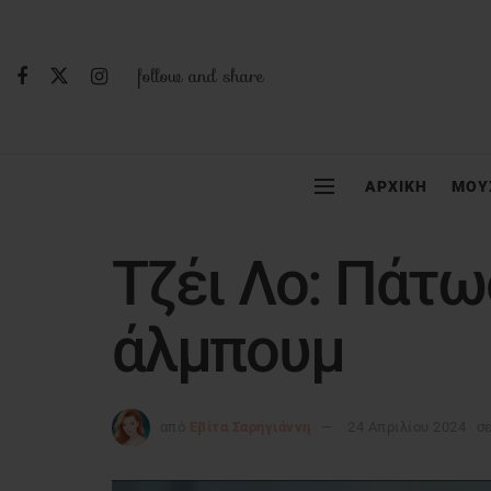
follow and share
ΑΡΧΙΚΗ
ΜΟΥ
Τζέι Λο: Πάτω
άλμπουμ
από
Εβίτα Σαρηγιάννη
24 Απριλίου 2024
σ