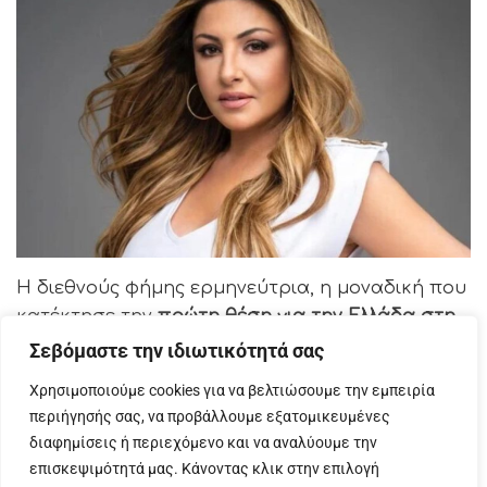
Η διεθνούς φήμης ερμηνεύτρια, η μοναδική που
κατέκτησε την
πρώτη θέση για την Ελλάδα στη
Eurovision του 2005,
στο Κίεβο της Ουκρανίας,
Σεβόμαστε την ιδιωτικότητά σας
με το τραγούδι
«My number one»,
τη βραδιά του
Χρησιμοποιούμε cookies για να βελτιώσουμε την εμπειρία
Τελικού,
το Σάββατο 11 Μαΐου 2024
, θα
περιήγησής σας, να προβάλλουμε εξατομικευμένες
ανακοινώσει τους 12 βαθμούς της ελληνικής
διαφημίσεις ή περιεχόμενο και να αναλύουμε την
Κριτικής Επιτροπής, σε μια χρονιά που
επισκεψιμότητά μας. Κάνοντας κλικ στην επιλογή
σηματοδοτεί την επέτειο των 50 χρόνων από την