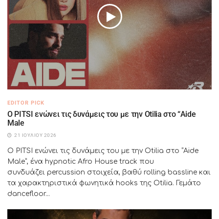
EDITOR PICK
Ο PITSI ενώνει τις δυνάμεις του με την Otilia στο “Aide
Male
21 ΙΟΥΛΊΟΥ 2026
Ο PITSI ενώνει τις δυνάμεις του με την Otilia στο “Aide
Male”, ένα hypnotic Afro House track που
συνδυάζει percussion στοιχεία, βαθύ rolling bassline και
τα χαρακτηριστικά φωνητικά hooks της Otilia. Γεμάτο
dancefloor...