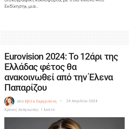
δισκογραφική κυκλοφορία, με τίτλο «Μόνο Από
Εκδίκηση», μια...
Εurovision 2024: Το 12άρι της
Ελλάδας φέτος θα
ανακοινωθεί από την Έλενα
Παπαρίζου
από
Εβίτα Σαρηγιάννη
24 Απριλίου 2024
Χρόνος Ανάγνωσης: 1 λεπτό