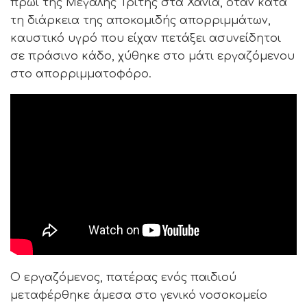
πρωί της Μεγάλης Τρίτης στα Χανιά, όταν κατά
τη διάρκεια της αποκομιδής απορριμμάτων,
καυστικό υγρό που είχαν πετάξει ασυνείδητοι
σε πράσινο κάδο, χύθηκε στο μάτι εργαζόμενου
στο απορριμματοφόρο.
Ο εργαζόμενος, πατέρας ενός παιδιού
μεταφέρθηκε άμεσα στο γενικό νοσοκομείο