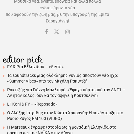
Μουσικά νέα, events, showbiz και άλλα πολλά
ενδιαφέροντα νέα
που αφορούν την ζωή μας, με την υπογραφή της Εβίτα
Σαρηγιάννη!
editor pick
FY & Ρία Ελληνίδου – «Άιντε»
Τα soundtracks μιας ολόκληρης γενιάς αποκτούν νέο ήχο:
«Summer Vibes» από τον Μιχάλη Ρακιντζή
Ρακιτζής για Γιάννη Μαλλιαρό: «Έφαγε πόρτα από τον ΑΝΤ1 –
Αν ήταν καλός, δεν θα τον άφηνε η Κουτσελίνη»
Lil Koni & FY – «Reposado»
Ο Αλέξης Ιατρίδης στον Κώστα Χρυσάνθη: Η συνέντευξη στο
Ράδιο Ζυγός FM 100 (VIDEO)
H Marseaux έγραψε ιστορία ως η μοναδική Ελληνίδα στο
opening act της NAÏKA στην Αθήνα