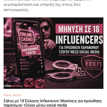
συμπαράσταση και στήριξή της στους δύο
αστυνομικούς...
VIRAL NEWS
Σάλος με 18 Έλληνες Influencers: Μηνύσεις για προώθηση
παράνομου τζόγου μέσω social media