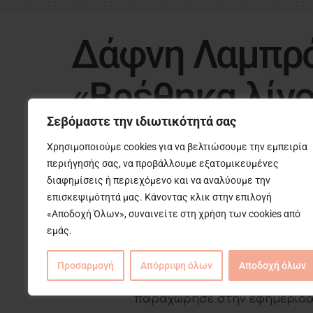
Δάφνη Λαμπρό
«Βρέθηκα λίγο
Σεβόμαστε την ιδιωτικότητά σας
από
Εβίτα Σαρηγιάννη
4 Μαΐου 2024
σε
Sh
Χρησιμοποιούμε cookies για να βελτιώσουμε την εμπειρία
περιήγησής σας, να προβάλλουμε εξατομικευμένες
διαφημίσεις ή περιεχόμενο και να αναλύουμε την
Σοκάρει η
Δάφνη Λαμπρόγια
επισκεψιμότητά μας. Κάνοντας κλικ στην επιλογή
συνεργασία της, λίγο έλειψε
«Αποδοχή Όλων», συναινείτε στη χρήση των cookies από
κουβαλάω σαν τραύμα», είπε 
εμάς.
Η πρόσφατη αυτή συνεργασία
Προσαρμογή
Απόρριψη όλων
Αποδοχή όλων
επιφυλακτική, όπως είπε η γ
παραχώρησε στην εφημερίδα R