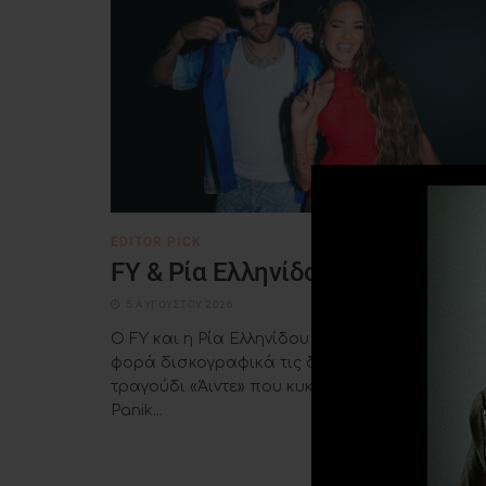
EDITOR PICK
FY & Ρία Ελληνίδου – «Άιντε»
5 ΑΥΓΟΎΣΤΟΥ 2026
Ο FY και η Ρία Ελληνίδου ενώνουν για πρώτη
φορά δισκογραφικά τις δυνάμεις τους, στο νέ
τραγούδι «Άιντε» που κυκλοφορεί από την
Panik...