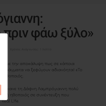
γιαννη:
 πριν φάω ξύλο»
owbiz
Χρόνος Ανάγνωσης: 1 λεπτό
ννη
με την αποκάλυψη πως σε κάποια
 τα πράγματα να ξεφύγουν αδιανόητα! «Το
η ηθοποιός.
, έκανε τη Δάφνη Λαμπρόγιαννη πολύ
νωστή ηθοποιός σε συνέντευξη που
eal L!fe.