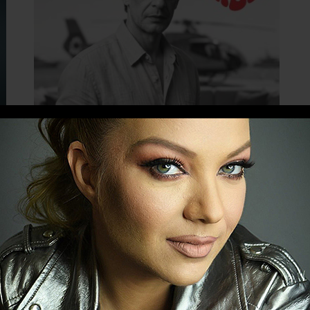
EDITOR PICK
Τα soundtracks μιας ολόκληρης
γενιάς αποκτούν νέο ήχο:
«Summer Vibes» από τον Μιχάλη
Ρακιντζή
ο
29 ΙΟΥΛΊΟΥ 2026
Ο Μιχάλης Ρακιντζής παρουσιάζει το νέο του
άλμπουμ «Summer Vibes», μία ξεχωριστή
συλλογή με 13 αγαπημένα τραγούδια της