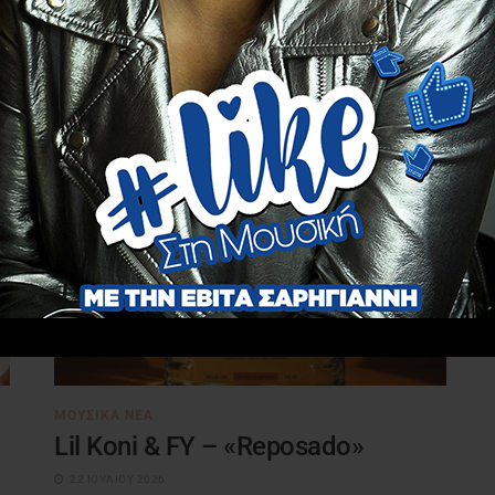
πορείας του, που επιστρέφουν μέσα
από σύγχρονα reworks....
ΜΟΥΣΙΚΆ ΝΈΑ
Lil Koni & FY – «Reposado»
22 ΙΟΥΛΊΟΥ 2026