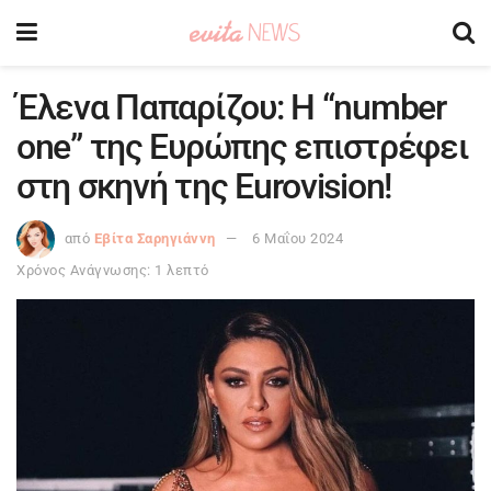
Έλενα Παπαρίζου: H “number
one” της Ευρώπης επιστρέφει
στη σκηνή της Eurovision!
από
Εβίτα Σαρηγιάννη
6 Μαΐου 2024
Χρόνος Ανάγνωσης: 1 λεπτό