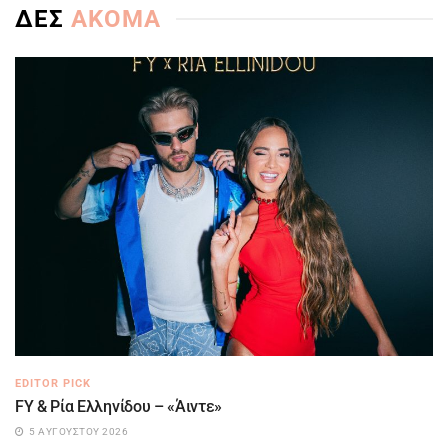
ΔΕΣ
ΑΚΟΜΑ
EDITOR PICK
FY & Ρία Ελληνίδου – «Άιντε»
5 ΑΥΓΟΎΣΤΟΥ 2026