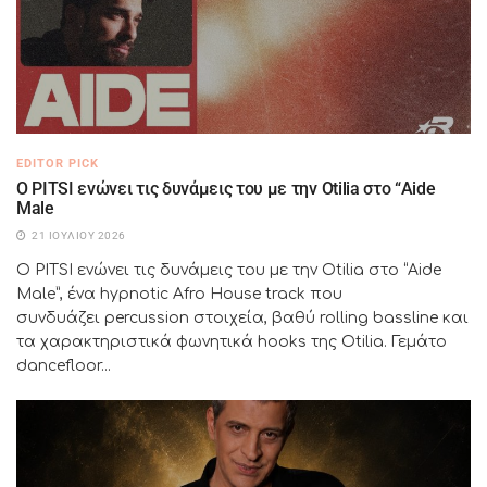
EDITOR PICK
Ο PITSI ενώνει τις δυνάμεις του με την Otilia στο “Aide
Male
21 ΙΟΥΛΊΟΥ 2026
Ο PITSI ενώνει τις δυνάμεις του με την Otilia στο “Aide
Male”, ένα hypnotic Afro House track που
συνδυάζει percussion στοιχεία, βαθύ rolling bassline και
τα χαρακτηριστικά φωνητικά hooks της Otilia. Γεμάτο
dancefloor...