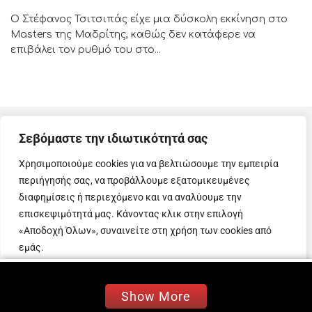
Ο Στέφανος Τσιτσιπάς είχε μια δύσκολη εκκίνηση στο
Masters της Μαδρίτης, καθώς δεν κατάφερε να
επιβάλει τον ρυθμό του στο...
Σεβόμαστε την ιδιωτικότητά σας
Χρησιμοποιούμε cookies για να βελτιώσουμε την εμπειρία
περιήγησής σας, να προβάλλουμε εξατομικευμένες
διαφημίσεις ή περιεχόμενο και να αναλύουμε την
επισκεψιμότητά μας. Κάνοντας κλικ στην επιλογή
Μουσικά νέα, events, showbiz και άλλα πολλά
«Αποδοχή Όλων», συναινείτε στη χρήση των cookies από
ενδιαφέροντα νέα
εμάς.
που αφορούν την ζωή μας, με την υπογραφή της Εβίτα
Σαρηγιάννη!
Προσαρμογή
Απόρριψη όλων
Αποδοχή όλων
Show More