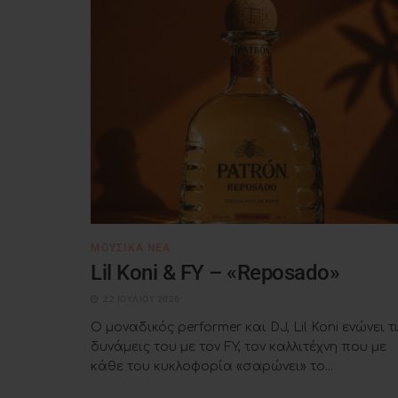
ΜΟΥΣΙΚΆ ΝΈΑ
Lil Koni & FY – «Reposado»
22 ΙΟΥΛΊΟΥ 2026
Ο μοναδικός performer και DJ, Lil Koni ενώνει τ
δυνάμεις του με τον FY, τον καλλιτέχνη που με
κάθε του κυκλοφορία «σαρώνει» το...