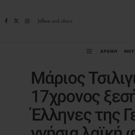
follow and share
ΑΡΧΙΚΗ
ΜΟΥ
Μάριος Τσιλιγ
17χρονος ξεσ
Έλληνες της Γ
γνήσια λαϊκή 