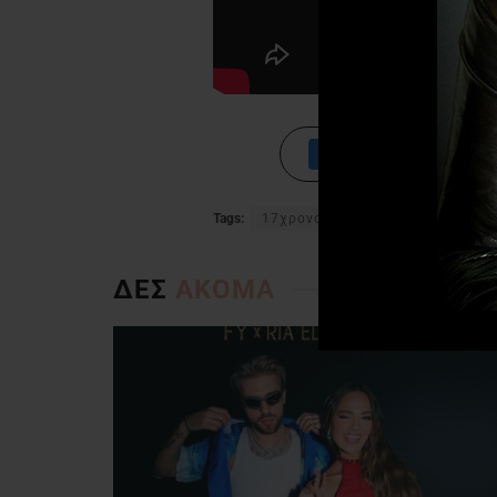
Tags:
17χρονος
Μάριος Τσιλιγιάννη
ΔΕΣ
ΑΚΟΜΑ