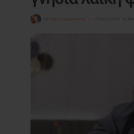
από
Εβίτα Σαρηγιάννη
9 Μαΐου 2024
σε
Μο