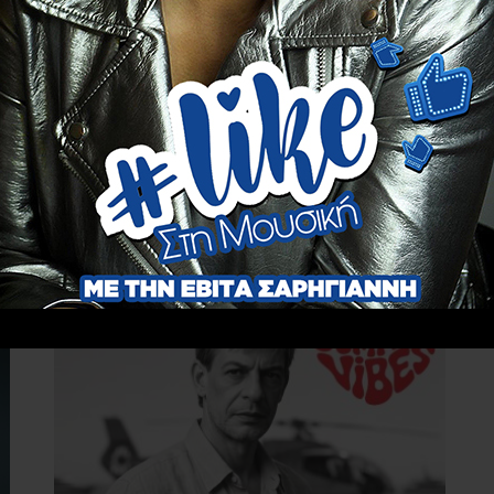
Ακολουθήστε το
evitanews.gr
ς