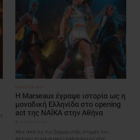
ΜΟΥΣΙΚΆ ΝΈΑ
H Marseaux έγραψε ιστορία ως η
μοναδική Ελληνίδα στο opening
act της NAÏKA στην Αθήνα
ις
22 ΙΟΥΛΊΟΥ 2026
Μία από τις πιο ξεχωριστές στιγμές του
φετινού συναυλιακού καλοκαιριού είχε