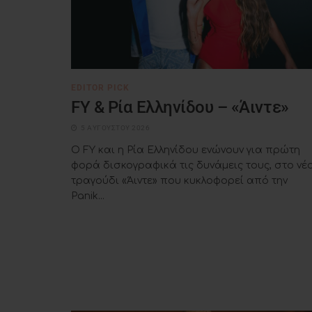
EDITOR PICK
FY & Ρία Ελληνίδου – «Άιντε»
5 ΑΥΓΟΎΣΤΟΥ 2026
Ο FY και η Ρία Ελληνίδου ενώνουν για πρώτη
φορά δισκογραφικά τις δυνάμεις τους, στο νέ
τραγούδι «Άιντε» που κυκλοφορεί από την
Panik...