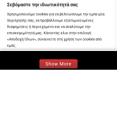
για να δώσει συνέντευξη
στο μεγαλύτερο site
Σεβόμαστε την ιδιωτικότητά σας
της Eurovision
αλλά και να συναντηθεί με fans.
Χρησιμοποιούμε cookies για να βελτιώσουμε την εμπειρία
Το gpstomusic.gr ήταν εκεί για να
περιήγησής σας, να προβάλλουμε εξατομικευμένες
παρακολουθήσει το event!
διαφημίσεις ή περιεχόμενο και να αναλύουμε την
επισκεψιμότητά μας. Κάνοντας κλικ στην επιλογή
Σύμφωνα με τους ίδιους τους διοργανωτές από
«Αποδοχή Όλων», συναινείτε στη χρήση των cookies από
το Wiwibloggs, όπως είπαν και στην Μαρίνα, η
εμάς.
συνάντηση ήταν η πολυπληθέστερη και η
υποδοχή των fans πολύ θερμή, κάτι που
Προσαρμογή
Απόρριψη όλων
Αποδοχή όλων
διαπιστώσαμε κι εμείς!
Show More
Η Μαρίνα δεν χάλασε το χατίρι στους fans που
δεν σταμάτησαν να τραγουδούν το
“ZARI”
και να
εκδηλώνουν την αγάπη τους για την Ελληνίδα
εκπρόσωπο και μαζί με τους χορευτές της
Ειρήνη Δαμιανίδου, Huseyin Cetintas, Yasin
Ametoglou και Βασίλη Καραγιάννη χόρεψε Live
την Ελληνική συμμετοχή.