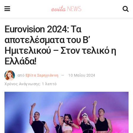
Eurovision 2024: Τα
αποτελέσματα του Β’
Ημιτελικού – Στον τελικό η
Ελλάδα!
από
Εβίτα Σαρηγιάννη
10 Μαΐου 2024
Χρόνος Ανάγνωσης: 1 λεπτό