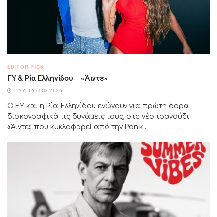
EDITOR PICK
FY & Ρία Ελληνίδου – «Άιντε»
5 ΑΥΓΟΎΣΤΟΥ 2026
Ο FY και η Ρία Ελληνίδου ενώνουν για πρώτη φορά
δισκογραφικά τις δυνάμεις τους, στο νέο τραγούδι
«Άιντε» που κυκλοφορεί από την Panik...