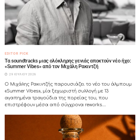
EDITOR PICK
Τα soundtracks μιας ολόκληρης γενιάς αποκτούν νέο ήχο:
«Summer Vibes» από τον Μιχάλη Ρακιντζή
29 ΙΟΥΛΊΟΥ 2026
Ο Μιχάλης Ρακιντζής παρουσιάζει το νέο του άλμπουμ
«Summer Vibes», μία ξεχωριστή συλλογή με 13
αγαπημένα τραγούδια της πορείας του, που
επιστρέφουν μέσα από σύγχρονα reworks....