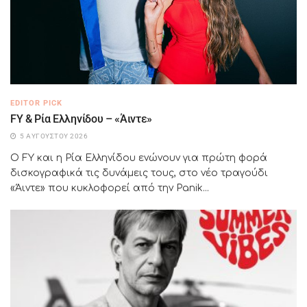
EDITOR PICK
FY & Ρία Ελληνίδου – «Άιντε»
5 ΑΥΓΟΎΣΤΟΥ 2026
Ο FY και η Ρία Ελληνίδου ενώνουν για πρώτη φορά
δισκογραφικά τις δυνάμεις τους, στο νέο τραγούδι
«Άιντε» που κυκλοφορεί από την Panik...