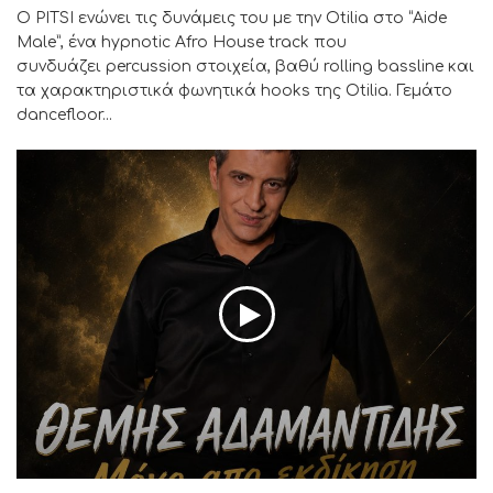
Ο PITSI ενώνει τις δυνάμεις του με την Otilia στο “Aide
Male”, ένα hypnotic Afro House track που
συνδυάζει percussion στοιχεία, βαθύ rolling bassline και
τα χαρακτηριστικά φωνητικά hooks της Otilia. Γεμάτο
dancefloor...