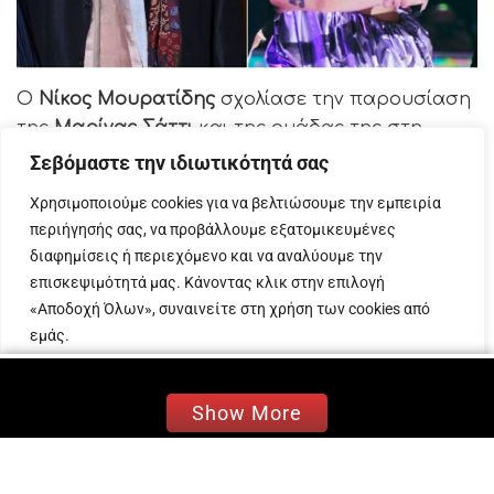
Ο
Νίκος Μουρατίδης
σχολίασε την παρουσίαση
της
Μαρίνας Σάττι
και της ομάδας της στη
Eurovision, όπου κατέκτησε την 11η θέση.
Σεβόμαστε την ιδιωτικότητά σας
Το πρωί της Δευτέρας 13 Μαΐου, ανέφερε στο
Χρησιμοποιούμε cookies για να βελτιώσουμε την εμπειρία
περιήγησής σας, να προβάλλουμε εξατομικευμένες
«Happy Day» τους προβληματισμούς του με τη
διαφημίσεις ή περιεχόμενο και να αναλύουμε την
σκηνική παρουσία της ελληνικής αποστολής.
επισκεψιμότητά μας. Κάνοντας κλικ στην επιλογή
Αφού τόνισε, ότι είναι φαν της Μαρίνας Σάττι, ο
«Αποδοχή Όλων», συναινείτε στη χρήση των cookies από
Νίκος Μουρατίδης μίλησε για την απουσία του
εμάς.
ζουρνά από το stage, αλλά και το ύφος της
Προσαρμογή
Απόρριψη όλων
Αποδοχή όλων
τραγουδίστριας που «ήταν λίγο παραπάνω
Show More
χαζοχαρούμενη από όσο χρειαζόταν», όπως ο
ίδιος ανέφερε.