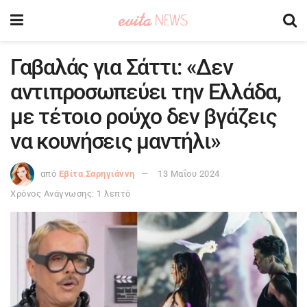
Γαβαλάς για Σάττι: «Δεν
αντιπροσωπεύει την Ελλάδα,
με τέτοιο ρούχο δεν βγάζεις
να κουνήσεις μαντήλι»
από
Εβίτα Σαρηγιάννη
13 Μαΐου 2024
Χρόνος Ανάγνωσης: 1 λεπτό