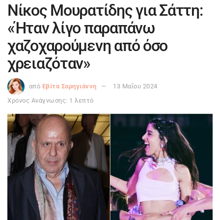
Νίκος Μουρατίδης για Σάττη:
«Ήταν λίγο παραπάνω
χαζοχαρούμενη από όσο
χρειαζόταν»
από
Εβίτα Σαρηγιάννη
13 Μαΐου 2024
Χρόνος Ανάγνωσης: 1 λεπτό