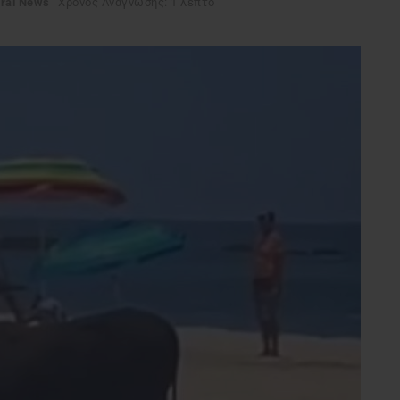
iral News
Χρόνος Ανάγνωσης: 1 λεπτό