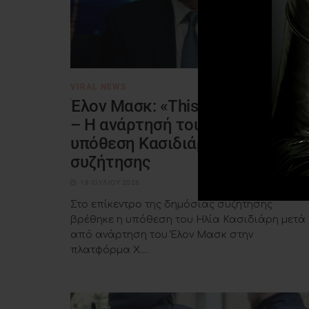
VIRAL NEWS
Έλον Μασκ: «This is messed up»
– Η ανάρτησή του για την
υπόθεση Κασιδιάρη γίνεται θέμ
συζήτησης
18 ΙΟΥΛΊΟΥ 2026
Στο επίκεντρο της δημόσιας συζήτησης
βρέθηκε η υπόθεση του Ηλία Κασιδιάρη μετά
από ανάρτηση του Έλον Μασκ στην
πλατφόρμα X....