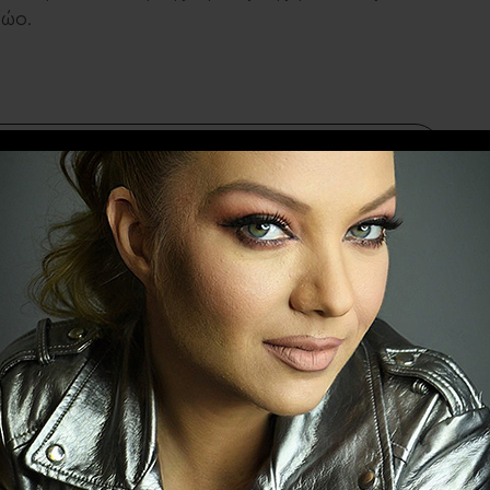
ζώο.
Ακολουθήστε το
evitanews.gr