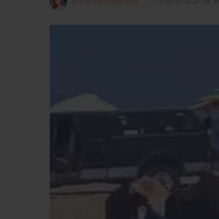
από
Εβίτα Σαρηγιάννη
15 Μαΐου 2024
σε
V