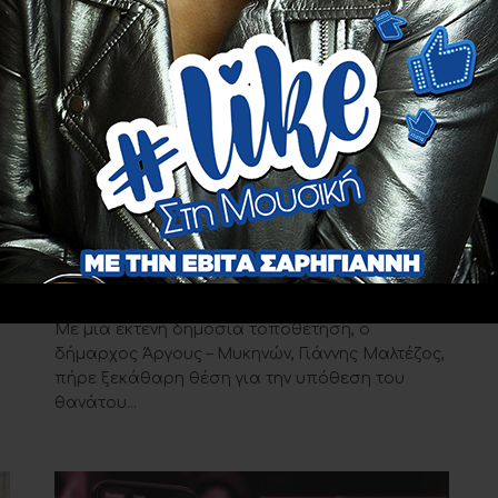
EDITOR PICK
«Παρέμβαση δημάρχου Άργους:
Στήριξη στους αστυνομικούς και
α
αιχμές κατά της μητέρας του
20χρονου.»
13 ΙΟΥΛΊΟΥ 2026
Με μια εκτενή δημόσια τοποθέτηση, ο
δήμαρχος Άργους – Μυκηνών, Γιάννης Μαλτέζος,
πήρε ξεκάθαρη θέση για την υπόθεση του
θανάτου...