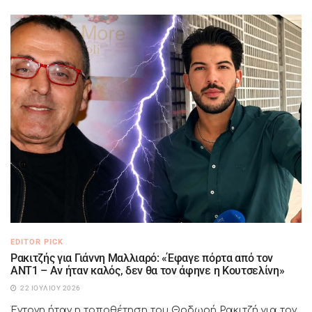
EDITOR PICK
Ρακιτζής για Γιάννη Μαλλιαρό: «Έφαγε πόρτα από τον
ΑΝΤ1 – Αν ήταν καλός, δεν θα τον άφηνε η Κουτσελίνη»
22 ΙΟΥΛΊΟΥ 2026
Έντονη ήταν η τοποθέτηση του Θοδωρή Ρακιτζή για τον