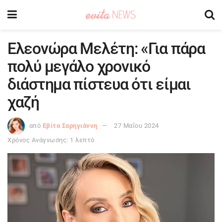
Eλεονώρα Μελέτη: «Για πάρα
πολύ μεγάλο χρονικό
διάστημα πίστευα ότι είμαι
χαζή
από
Εβίτα Σαρηγιάννη
27 Μαΐου 2024
Χρόνος Ανάγνωσης: 1 λεπτό