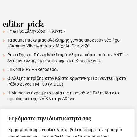
editor pick
FY & Ρία Ελληνίδου – «Άιντε»
Τα soundtracks μιας ολόκληρης γενιάς αποκτούν νέο ήχο:
«Summer Vibes» από τον Μιχάλη Ρακιντζή
Ρακιτζής για Γιάννη Μαλλιαρό: «Έφαγε πόρτα από τον ΑΝΤ1 –
Αν ήταν καλός, δεν θα τον άφηνε η Κουτσελίνη»
Lil Koni & FY – «Reposado»
Ο Αλέξης Ιατρίδης στον Κώστα Χρυσάνθη: Η συνέντευξη στο
Ράδιο Ζυγός FM 100 (VIDEO)
H Marseaux έγραψε ιστορία ως η μοναδική Ελληνίδα στο
opening act της NAÏKA στην Αθήνα
….
Σεβόμαστε την ιδιωτικότητά σας
Χρησιμοποιούμε cookies για να βελτιώσουμε την εμπειρία