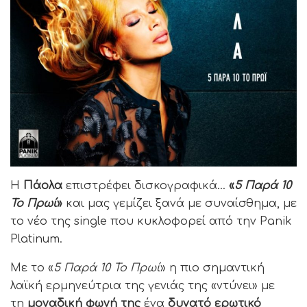
H
Πάολα
επιστρέφει δισκογραφικά…
«
5 Παρά 10
Το Πρωί
»
και μας γεμίζει ξανά με συναίσθημα, με
το νέο της single που κυκλοφορεί από την Panik
Platinum.
Με το «
5 Παρά 10 Το Πρωί
» η πιο σημαντική
λαϊκή ερμηνεύτρια της γενιάς της «ντύνει» με
τη
μοναδική φωνή της
ένα
δυνατό ερωτικό