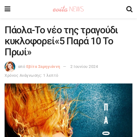
Πάολα-Το νέο της τραγούδι
κυκλοφορεί«5 Παρά 10 Το
Πρωί»
από
Εβίτα Σαρηγιάννη
2 Ιουνίου 2024
Χρόνος Ανάγνωσης: 1 λεπτό