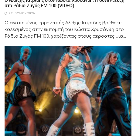
Ο Αλέξης Ιατρίδης στον Κώστα Χρυσάνθη: Η συνέντευξη
στο Ράδιο Ζυγός FM 100 (VIDEO)
22 ΙΟΥΛΊΟΥ 2026
Ο αγαπημένος ερμηνευτής Αλέξης Ιατρίδης βρέθηκε
καλεσμένος στην εκπομπή του Κώστα Χρυσάνθη στο
Ράδιο Ζυγός FM 100, χαρίζοντας στους ακροατές μια...