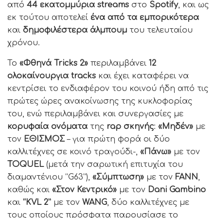
από
44 εκατομμύρια
streams
στο
Spotify
, και ως
εκ τούτου αποτελεί
ένα από τα εμπορικότερα
και
δημοφιλέστερα άλμπουμ
του τελευταίου
χρόνου.
Το
«Φθηνά Tricks 2»
περιλαμβάνει
12
ολοκαίνουργια
tracks
και έχει καταφέρει να
κεντρίσει το ενδιαφέρον του κοινού ήδη από τις
πρώτες ώρες ανακοίνωσης της κυκλοφορίας
του, ενώ περιλαμβάνει και συνεργασίες με
κορυφαία ονόματα
της
rap
σκηνής
:
«Μηδέν»
με
τον
ΕΘΙΣΜΟΣ
– για πρώτη φορά οι δύο
καλλιτέχνες σε κοινό τραγούδι-,
«Πάνω»
με τον
TOQUEL
(μετά την σαρωτική επιτυχία του
διαμαντένιου “G63”),
«Σύμπτωση»
με τον
FANN
,
καθώς και
«Στον Κεντρικό»
με τον
Dani
Gambino
και
“
KVL
2”
με τον
WANG
, δύο καλλιτέχνες με
τους οποίους πρόσφατα παρουσίασε το