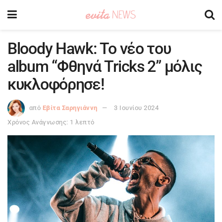
Bloody Hawk: Το νέο του
album “Φθηνά Tricks 2” μόλις
κυκλοφόρησε!
από
Εβίτα Σαρηγιάννη
3 Ιουνίου 2024
Χρόνος Ανάγνωσης: 1 λεπτό