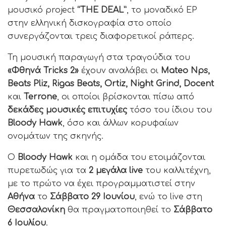
μουσικό project
“
THE DEAL
”
, το μοναδικό EP
στην ελληνική δισκογραφία στο οποίο
συνεργάζονται τρεις διαφορετικοί ράπερς.
Τη μουσική παραγωγή στα τραγούδια του
«Φθηνά Tricks 2»
έχουν αναλάβει οι
Mateo Nps
,
Beats Pliz
,
Rigas Beats
,
Ortiz
,
Night Grind
,
Docent
και
Terrone
, οι οποίοι βρίσκονται πίσω από
δεκάδες μουσικές επιτυχίες
τόσο του ίδιου του
Bloody
Hawk
, όσο και άλλων κορυφαίων
ονομάτων της σκηνής.
Ο
Bloody
Hawk
και η ομάδα του ετοιμάζονται
πυρετωδώς για τα
2 μεγάλα
live
του καλλιτέχνη,
με το πρώτο να έχει προγραμματιστεί στην
Αθήνα
το
Σάββατο 29 Ιουνίου
, ενώ το live στη
Θεσσαλονίκη
θα πραγματοποιηθεί το
Σάββατο
6 Ιουλίου
.