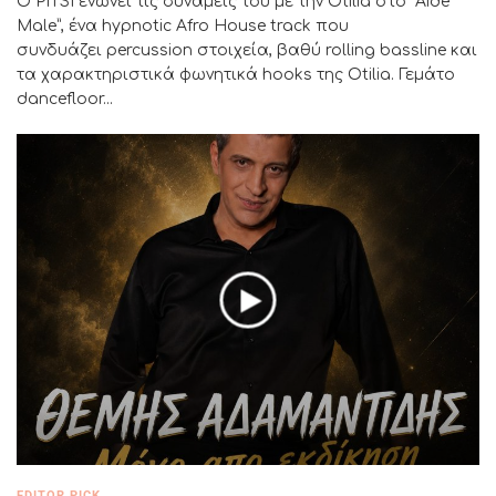
Ο PITSI ενώνει τις δυνάμεις του με την Otilia στο “Aide
Male”, ένα hypnotic Afro House track που
συνδυάζει percussion στοιχεία, βαθύ rolling bassline και
τα χαρακτηριστικά φωνητικά hooks της Otilia. Γεμάτο
dancefloor...
EDITOR PICK