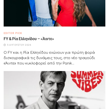
EDITOR PICK
FY & Ρία Ελληνίδου – «Άιντε»
5 ΑΥΓΟΎΣΤΟΥ 2026
Ο FY και η Ρία Ελληνίδου ενώνουν για πρώτη φορά
δισκογραφικά τις δυνάμεις τους, στο νέο τραγούδι
«Άιντε» που κυκλοφορεί από την Panik...