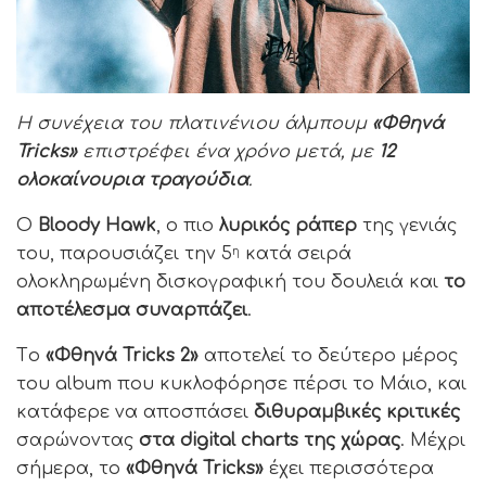
Η συνέχεια του πλατινένιου άλμπουμ
«Φθηνά
Tricks»
επιστρέφει ένα χρόνο μετά, με
12
ολοκαίνουρια τραγούδια
.
Ο
Bloody
Hawk
, ο πιο
λυρικός ράπερ
της γενιάς
του, παρουσιάζει την 5
κατά σειρά
η
ολοκληρωμένη δισκογραφική του δουλειά και
το
αποτέλεσμα
συναρπάζει
.
Tο
«Φθηνά Tricks 2»
αποτελεί το δεύτερο μέρος
του album που κυκλοφόρησε πέρσι το Μάιο, και
κατάφερε να αποσπάσει
διθυραμβικές κριτικές
σαρώνοντας
στα
digital charts
της χώρας
. Μέχρι
σήμερα, το
«Φθηνά
Tricks
»
έχει περισσότερα