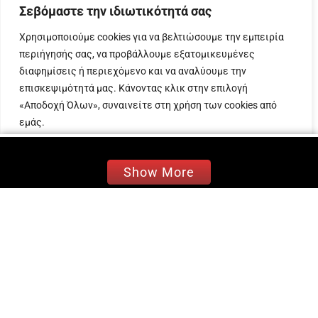
Σεβόμαστε την ιδιωτικότητά σας
Και το όνομα αυτής, Ανδριάνα. Ο αρχηγός του
Χρησιμοποιούμε cookies για να βελτιώσουμε την εμπειρία
Ολυμπιακού, Κώστας Φορτούνης και η σύζυγός
περιήγησής σας, να προβάλλουμε εξατομικευμένες
του, Ιωάννα Καταραχιά, βάφτισαν την Κυριακή 2
διαφημίσεις ή περιεχόμενο και να αναλύουμε την
Ιουνίου την μικρή τους κόρη, στα Σπάτα.
επισκεψιμότητά μας. Κάνοντας κλικ στην επιλογή
«Αποδοχή Όλων», συναινείτε στη χρήση των cookies από
Ο αρχηγός του Ολυμπιακού και η σύζυγός του
εμάς.
έχουν έναν μεγαλύτερο γιο. Το δεύτερό τους
παιδί ήρθε στον κόσμο τον Ιούνιο του 2023 και
Προσαρμογή
Απόρριψη όλων
Αποδοχή όλων
έναν χρόνο μετά έγινε η βάπτισή του.
Show More
Όπως έγινε γνωστό μέσα από stories που
“ανέβηκαν” στο Instagram, το όνομα που
επέλεξαν να δώσουν στην κόρη τους, είναι
Ανδριάνα. Μετά τη βάφτιση,
ακολούθησε πάρτι, με την οικογένεια να σβήνει
κεράκια γενεθλίων από μια τούρτα.