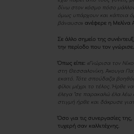
έχω πάρει από τους γονείς μ
δίνω στον κόσμο πόσο μάλλον
όμως υπάρχουν και κάποια όρ
βάναυσο
»
ανέφερε η Μελίνα 
Σε άλλο σημείο της συνέντευ
την περίοδο που τον γνώρισε.
Όπως είπε:
«Γνώρισα τον Νίκ
στη Θεσσαλονίκη. Άκουγα Πα
εκατό. Τότε σπούδαζα βοηθός 
φίλοι μέχρι το τέλος. Ήρθε ν
έλεγα “σε παρακαλώ έλα λέω 
στιγμή ήρθε και δάκρυσε γιατί
Όσο για τις συνεργασίες της,
τυχερή σαν καλλιτέχνης.