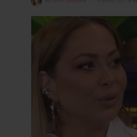
από
Εβίτα Σαρηγιάννη
4 Ιουνίου 2024
σε
S