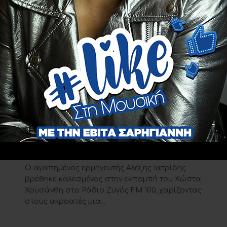
EDITOR PICK
Ο Αλέξης Ιατρίδης στον Κώστα
Χρυσάνθη: Η συνέντευξη στο
ε
Ράδιο Ζυγός FM 100 (VIDEO)
22 ΙΟΥΛΊΟΥ 2026
Ο αγαπημένος ερμηνευτής Αλέξης Ιατρίδης
βρέθηκε καλεσμένος στην εκπομπή του Κώστα
Χρυσάνθη στο Ράδιο Ζυγός FM 100, χαρίζοντας
στους ακροατές μια...