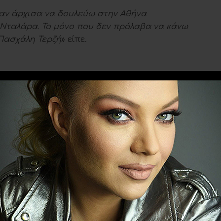
ταν άρχισα να δουλεύω στην Αθήνα
 Νταλάρα. Το μόνο που δεν πρόλαβα να κάνω
 Πασχάλη Τερζή
» είπε.
Ακολουθήστε το
evitanews.gr
υ