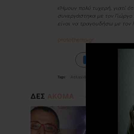
«
Ήμουν πολύ τυχερή, γιατί ό
συνεργάστηκα με τον Γιώργο
είναι να τραγουδήσω με τον
protothema.gr
Tags:
Ασλανίδου
Νίκος Παπάζογλο
ΔΕΣ
ΑΚΟΜΑ