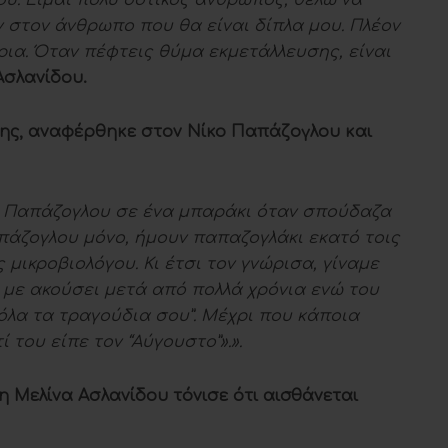
ου. Είμαι πολύ δοτικός άνθρωπος, θέλω να
 στον άνθρωπο που θα είναι δίπλα μου. Πλέον
ια. Όταν πέφτεις θύμα εκμετάλλευσης, είναι
Ασλανίδου.
ξης, αναφέρθηκε στον Νίκο Παπάζογλου και
ο Παπάζογλου σε ένα μπαράκι όταν σπούδαζα
πάζογλου μόνο, ήμουν παπαζογλάκι εκατό τοις
μικροβιολόγου. Κι έτσι τον γνώρισα, γίναμε
α με ακούσει μετά από πολλά χρόνια ενώ του
όλα τα τραγούδια σου”. Μέχρι που κάποια
 του είπε τον “Αύγουστο”».».
 η Μελίνα Ασλανίδου τόνισε ότι αισθάνεται