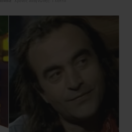
howbiz
Χρόνος Ανάγνωσης: 1 λεπτό