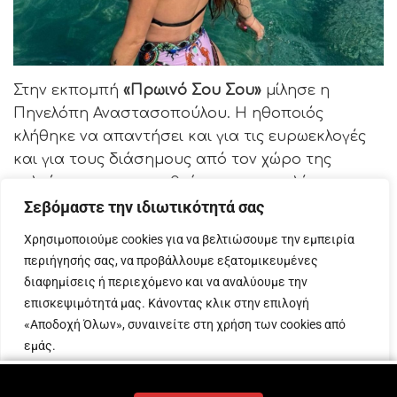
Στην εκπομπή
«Πρωινό Σου Σου»
μίλησε η
Πηνελόπη Αναστασοπούλου. Η ηθοποιός
κλήθηκε να απαντήσει και για τις ευρωεκλογές
και για τους διάσημους από τον χώρο της
τηλεόρασης και του θεάτρου που εκλέχτηκαν.
Σεβόμαστε την ιδιωτικότητά σας
«Συνάδελφός μου ο κύριος Αναδιώτης; Από πού;
Χρησιμοποιούμε cookies για να βελτιώσουμε την εμπειρία
Είναι ηθοποιός; Συγγνώμη, δεν το ήξερα. Νόμιζα
περιήγησής σας, να προβάλλουμε εξατομικευμένες
ότι είναι μοντέλο ο άνθρωπος! Πήγα να πω σε
διαφημίσεις ή περιεχόμενο και να αναλύουμε την
ευχαριστώ για το κοπλιμέντο, όχι τίποτε άλλο»,
επισκεψιμότητά μας. Κάνοντας κλικ στην επιλογή
είπε αρχικά η Πηνελόπη Αναστασοπούλου.
«Αποδοχή Όλων», συναινείτε στη χρήση των cookies από
εμάς.
«Εγώ, αν σχολίαζα κάτι, θα σχολίαζα την αποχή.
Το ποιος εκλέχτηκε και με ποια κριτήρια δεν
Προσαρμογή
Απόρριψη όλων
Αποδοχή όλων
είναι η θέση μου να το κάνω, όταν έχουν