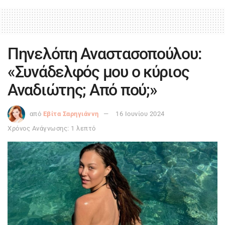
Πηνελόπη Αναστασοπούλου:
«Συνάδελφός μου ο κύριος
Αναδιώτης; Από πού;»
από
Εβίτα Σαρηγιάννη
16 Ιουνίου 2024
Χρόνος Ανάγνωσης: 1 λεπτό