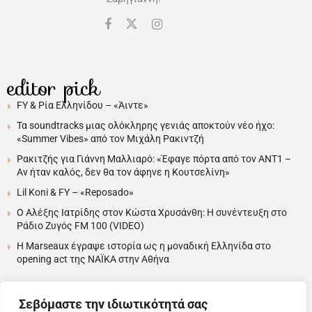
editor pick
FY & Ρία Ελληνίδου – «Άιντε»
Τα soundtracks μιας ολόκληρης γενιάς αποκτούν νέο ήχο:
«Summer Vibes» από τον Μιχάλη Ρακιντζή
Ρακιτζής για Γιάννη Μαλλιαρό: «Έφαγε πόρτα από τον ΑΝΤ1 –
Αν ήταν καλός, δεν θα τον άφηνε η Κουτσελίνη»
Lil Koni & FY – «Reposado»
Ο Αλέξης Ιατρίδης στον Κώστα Χρυσάνθη: Η συνέντευξη στο
Ράδιο Ζυγός FM 100 (VIDEO)
H Marseaux έγραψε ιστορία ως η μοναδική Ελληνίδα στο
opening act της NAÏKA στην Αθήνα
Σεβόμαστε την ιδιωτικότητά σας