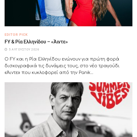
EDITOR PICK
FY & Ρία Ελληνίδου – «Άιντε»
5 ΑΥΓΟΎΣΤΟΥ 2026
Ο FY και η Ρία Ελληνίδου ενώνουν για πρώτη φορά
δισκογραφικά τις δυνάμεις τους, στο νέο τραγούδι
«Άιντε» που κυκλοφορεί από την Panik...