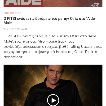
EDITOR PICK
Ο PITSI ενώνει τις δυνάμεις του με την Otilia στο “Aide
Male
21 ΙΟΥΛΊΟΥ 2026
Ο PITSI ενώνει τις δυνάμεις του με την Otilia στο “Aide
Male”, ένα hypnotic Afro House track που
συνδυάζει percussion στοιχεία, βαθύ rolling bassline και
τα χαρακτηριστικά φωνητικά hooks της Otilia. Γεμάτο
dancefloor...