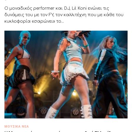
Ο μοναδικός performer και DJ, Lil Koni ενώνει τις
δυνάμεις του με τον FY, τον καλλιτέχνη που με κάθε του
κυκλοφορία «σαρώνει» το...
ΜΟΥΣΙΚΆ ΝΈΑ