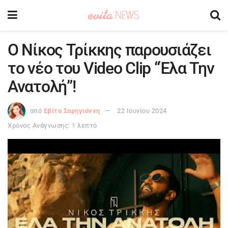
O Νίκος Τρίκκης παρουσιάζει
το νέο του Video Clip “Έλα Την
Ανατολή”!
από
Εβίτα Σαρηγιάννη
22 Ιουνίου 2024
Χρόνος Ανάγνωσης: 1 λεπτό