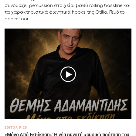
συνδυάζει percussion στοιχεία, βαθύ rolling bassline και
τα χαρακτηριστικά φωνητικά hooks της Otilia. Γεμάτο
dancefloor...
EDITOR PICK
«Μόνο Από Εκδίκηση»: Η νέα δυνατή μουσική πρόταση του