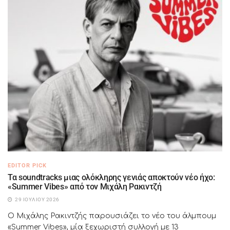
EDITOR PICK
Τα soundtracks μιας ολόκληρης γενιάς αποκτούν νέο ήχο:
«Summer Vibes» από τον Μιχάλη Ρακιντζή
29 ΙΟΥΛΊΟΥ 2026
Ο Μιχάλης Ρακιντζής παρουσιάζει το νέο του άλμπουμ
«Summer Vibes», μία ξεχωριστή συλλογή με 13