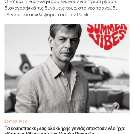
Ο FY και η Ρία Ελληνίδου ενώνουν για πρώτη φορά
δισκογραφικά τις δυνάμεις τους, στο νέο τραγούδι
«Άιντε» που κυκλοφορεί από την Panik...
EDITOR PICK
Τα soundtracks μιας ολόκληρης γενιάς αποκτούν νέο ήχο:
«Summer Vibes» από τον Μιχάλη Ρακιντζή