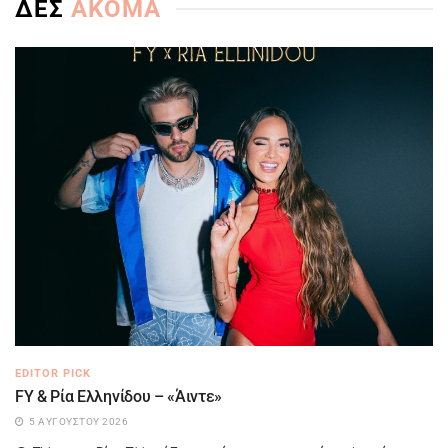
ΔΕΣ
ΑΚΟΜΑ
EDITOR PICK
FY & Ρία Ελληνίδου – «Άιντε»
5 ΑΥΓΟΎΣΤΟΥ 2026