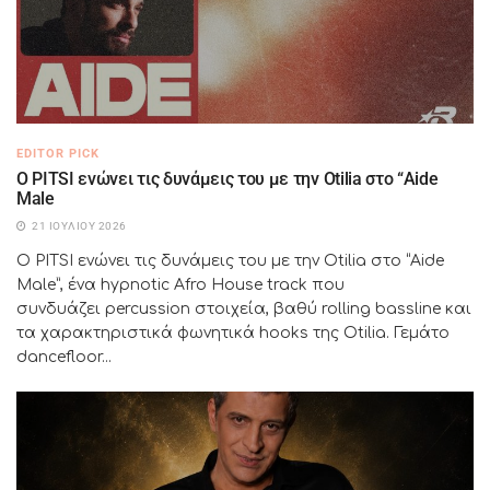
EDITOR PICK
Ο PITSI ενώνει τις δυνάμεις του με την Otilia στο “Aide
Male
21 ΙΟΥΛΊΟΥ 2026
Ο PITSI ενώνει τις δυνάμεις του με την Otilia στο “Aide
Male”, ένα hypnotic Afro House track που
συνδυάζει percussion στοιχεία, βαθύ rolling bassline και
τα χαρακτηριστικά φωνητικά hooks της Otilia. Γεμάτο
dancefloor...