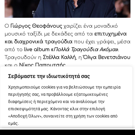
Ο
Γιώργος Θεοφάνους
χαρίζει ένα μοναδικό
μουσικό ταξίδι με δεκάδες από τα
επιτυχημένα
και διαχρονικά τραγούδια
που έχει γράψει, μέσα
από το
live album «
Πολλά Τραγούδια Ακόμα»
.
Τραγουδούν η
Στέλλα Καλλή
, η
Όλγα Βενετσιάνου
και ο
Νίκος Παπουτσής
.
Σεβόμαστε την ιδιωτικότητά σας
Στο «
Πολλά Τραγούδια Ακόμα
», που κυκλοφορεί
Χρησιμοποιούμε cookies για να βελτιώσουμε την εμπειρία
στις streaming πλατφόρμες από την Panik
περιήγησής σας, να προβάλλουμε εξατομικευμένες
Oxygen, περιλαμβάνονται, σε ζωντανή εκτέλεση,
διαφημίσεις ή περιεχόμενο και να αναλύουμε την
84 από τα αμέτρητα τραγούδια που έχει
επισκεψιμότητά μας. Κάνοντας κλικ στην επιλογή
συνθέσει
ο Γιώργος Θεοφάνους, τα οποία έχουν
«Αποδοχή Όλων», συναινείτε στη χρήση των cookies από
ερμηνεύσει δεκάδες καλλιτέχνες κι αποτελούν
εμάς.
διαμάντια της ελληνικής δισκογραφίας.