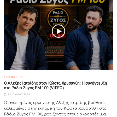
EDITOR PICK
Ο Αλέξης Ιατρίδης στον Κώστα Χρυσάνθη: Η συνέντευξη
στο Ράδιο Ζυγός FM 100 (VIDEO)
22 ΙΟΥΛΊΟΥ 2026
Ο αγαπημένος ερμηνευτής Αλέξης Ιατρίδης βρέθηκε
καλεσμένος στην εκπομπή του Κώστα Χρυσάνθη στο
Ράδιο Ζυγός FM 100, χαρίζοντας στους ακροατές μια...