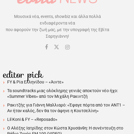
Μουσικά νέα, events, showbiz και άλλα πολλά
ενδιαφέροντα νέα
που αφορούν την ζωή μας, με την υπογραφή της Εβίτα
Σαρηγιάννη!
editor pick
FY & Ρία Ελληνίδου – «Άιντε»
Τα soundtracks μιας ολόκληρης γενιάς αποκτούν νέο ήχο:
«Summer Vibes» από τον Μιχάλη Ρακιντζή
Ρακιτζής για Γιάννη Μαλλιαρό: «Έφαγε πόρτα από τον ΑΝΤ1 –
Αν ήταν καλός, δεν θα τον άφηνε η Κουτσελίνη»
Lil Koni & FY – «Reposado»
Ο Αλέξης Ιατρίδης στον Κώστα Χρυσάνθη: Η συνέντευξη στο
Ράδιο Ζυγός FM 100 (VIDEO)