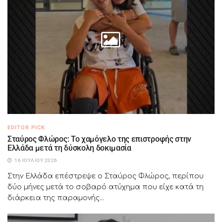
EDITOR PICK
Σταύρος Φλώρος: Το χαμόγελο της επιστροφής στην
Ελλάδα μετά τη δύσκολη δοκιμασία
16 ΙΟΥΛΊΟΥ 2026
Στην Ελλάδα επέστρεψε ο Σταύρος Φλώρος, περίπου
δύο μήνες μετά το σοβαρό ατύχημα που είχε κατά τη
διάρκεια της παραμονής...