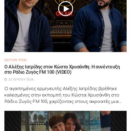
EDITOR PICK
Ο Αλέξης Ιατρίδης στον Κώστα Χρυσάνθη: Η συνέντευξη
στο Ράδιο Ζυγός FM 100 (VIDEO)
22 ΙΟΥΛΊΟΥ 2026
Ο αγαπημένος ερμηνευτής Αλέξης Ιατρίδης βρέθηκε
καλεσμένος στην εκπομπή του Κώστα Χρυσάνθη στο
Ράδιο Ζυγός FM 100, χαρίζοντας στους ακροατές μια...