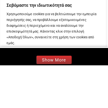
Performer και Καλύτερο Ντουέτο («Γδύσου» με
Σεβόμαστε την ιδιωτικότητά σας
τον Apon), μέσα από ένα act των δύο
Χρησιμοποιούμε cookies για να βελτιώσουμε την εμπειρία
καλλιτεχνών που ξεσήκωσε το κοινό.
περιήγησής σας, να προβάλλουμε εξατομικευμένες
Στο video συμμετέχουν η Konie Metaxa και η
διαφημίσεις ή περιεχόμενο και να αναλύουμε την
Alexia Kefala (upinthehype).
επισκεψιμότητά μας. Κάνοντας κλικ στην επιλογή
«Αποδοχή Όλων», συναινείτε στη χρήση των cookies από
Τη σκηνοθεσία έκανε ο Γιάννης Μιχελόπουλος.
εμάς.
Προσαρμογή
Απόρριψη όλων
Αποδοχή όλων
Show More