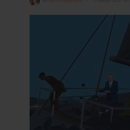
από
Εβίτα Σαρηγιάννη
10 Ιουλίου 2024
σε