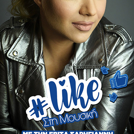
EDITOR PICK
Ο Αλέξης Ιατρίδης στον Κώστα
Χρυσάνθη: Η συνέντευξη στο
ε
Ράδιο Ζυγός FM 100 (VIDEO)
22 ΙΟΥΛΊΟΥ 2026
Ο αγαπημένος ερμηνευτής Αλέξης Ιατρίδης
βρέθηκε καλεσμένος στην εκπομπή του Κώστα
Χρυσάνθη στο Ράδιο Ζυγός FM 100, χαρίζοντας
στους ακροατές μια...