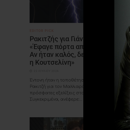
EDITOR PICK
Ρακιτζής για Γιάννη Μαλλιαρό:
«Έφαγε πόρτα από τον ΑΝΤ1 –
Αν ήταν καλός, δεν θα τον άφην
η Κουτσελίνη»
22 ΙΟΥΛΊΟΥ 2026
Έντονη ήταν η τοποθέτηση του Θοδωρή
Ρακιτζή για τον Μαλλιαρό, με αφορμή τις
πρόσφατες εξελίξεις στον τηλεοπτικό χώρο.
Συγκεκριμένα, ανέφερε:...