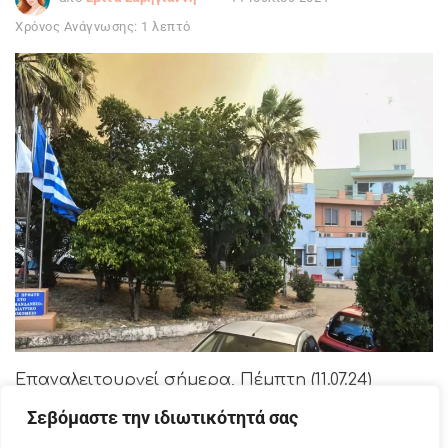
Χρόνος Ανάγνωσης: 1 λεπτό
Επαναλειτουργεί σήμερα, Πέμπτη (11.07.24)
το Καραμανδάνειο Νοσοκομείο, δύο 24ωρα
Σεβόμαστε την ιδιωτικότητά σας
μετά τη μεγάλη
φωτιά που ξέσπασε στην