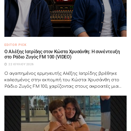
EDITOR PICK
Ο Αλέξης Ιατρίδης στον Κώστα Χρυσάνθη: Η συνέντευξη
στο Ράδιο Ζυγός FM 100 (VIDEO)
22 ΙΟΥΛΊΟΥ 2026
Ο αγαπημένος ερμηνευτής Αλέξης Ιατρίδης βρέθηκε
καλεσμένος στην εκπομπή του Κώστα Χρυσάνθη στο
Ράδιο Ζυγός FM 100, χαρίζοντας στους ακροατές μια...