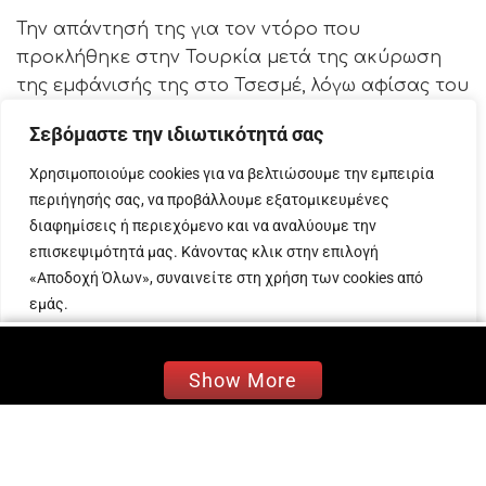
Την απάντησή της για τον ντόρο που
προκλήθηκε στην Τουρκία μετά της ακύρωση
της εμφάνισής της στο Τσεσμέ, λόγω αφίσας του
Κεμάλ Ατατούρκ επί σκηνής, έδωσε η Δέσποινα
Σεβόμαστε την ιδιωτικότητά σας
Βανδή στο κεντρικό δελτίο ειδήσεων του Star
και τη δημοσιογράφο, Άννα Σταματιάδου.
Χρησιμοποιούμε cookies για να βελτιώσουμε την εμπειρία
περιήγησής σας, να προβάλλουμε εξατομικευμένες
Η γνωστή τραγουδίστρια, αρνήθηκε να ανέβει
διαφημίσεις ή περιεχόμενο και να αναλύουμε την
στη σκηνή του Τσεσμέ και να δώσει συναυλία
επισκεψιμότητά μας. Κάνοντας κλικ στην επιλογή
μπροστά από δύο γιγαντοαφίσες του Κεμάλ
«Αποδοχή Όλων», συναινείτε στη χρήση των cookies από
Ατατούρκ και την τουρκική σημαία.
εμάς.
Μόλις λίγες ημέρες πριν την επέτειο των 50
Προσαρμογή
Απόρριψη όλων
Αποδοχή όλων
χρόνων από την τουρκική εισβολή στην Κύπρο,
Show More
η κίνηση της Δέσποινας Βανδή και τα αιχμηρά
λόγια της δημάρχου του Τσεσμέ, πυροδότησαν
αντιδράσεις εθνικιστικού χαρακτήρα