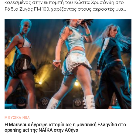
καλεσμένος στην εκπομπή του Κώστα Χρυσάνθη στο
Ράδιο Ζυγός FM 100, χαρίζοντας στους ακροατές μια...
ΜΟΥΣΙΚΆ ΝΈΑ
H Marseaux έγραψε ιστορία ως η μοναδική Ελληνίδα στο
opening act της NAÏKA στην Αθήνα