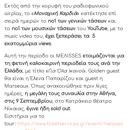
Εκτός από την κορυφή του ραδιοφωνικού
airplay, το «
Μοναχική Καρδιά
» κατέκτησε επί
σειρά ημερών το
no1 των γενικών τάσεων
και
το
no1 των μουσικών τάσεων
του
YouTube
, με το
music video του,
έχει ξεπεράσει τα 5
εκατομμύρια views
.
Αυτή την περίοδο οι MEΛΙSSES
ετοιμάζονται για
τη φετινή καλοκαιρινή περιοδεία τους ανά την
Ελλάδα
, με τίτλο «
Για Όλα Ικανοί
». Golden guest
θα είναι η Έλενα Παπαρίζου και guest η
Marseaux. Όπως ανακοινώθηκε πριν λίγες
ημέρες,
η μεγάλη τους συναυλία στην Αθήνα,
στις 9 Σεπτεμβρίου
, στο Κατράκειο θέατρο
Νίκαιας,
έγινε ήδη sold out
.
Εισιτήρια για το
tour:
https://www.ticketservices.gr/event/melisses-