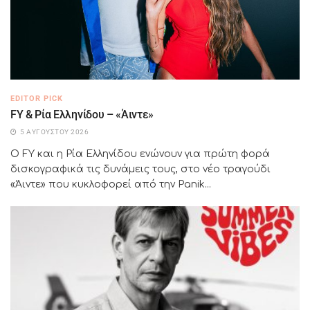
EDITOR PICK
FY & Ρία Ελληνίδου – «Άιντε»
5 ΑΥΓΟΎΣΤΟΥ 2026
Ο FY και η Ρία Ελληνίδου ενώνουν για πρώτη φορά
δισκογραφικά τις δυνάμεις τους, στο νέο τραγούδι
«Άιντε» που κυκλοφορεί από την Panik...