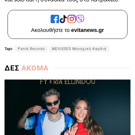
και sold out η συναυλία τους στο Κατράκειο
.
Ακολουθήστε το
evitanews.gr
Tags:
Panik Records
ΜΕΛISSES Μοναχική Καρδιά
ΔΕΣ
ΑΚΟΜΑ