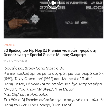
EVENTS
«Ο θρύλος του Hip Hop DJ Premier για πρώτη φορά στη
Θεσσαλονίκη – Special Guest ο Μικρός Κλέφτης».
21 ΙΟΥΝΊΟΥ 2026
Ιδρυτής και ½ των Gang Starr, o DJ
Premier κυκλοφόρησε με το συγκρότημα μία σειρά από κλασ
(1991), “Daily Operation” (1992) και “Moment of Truth”
(1998), μεταξύ άλλων και τα οποία μας έχουν προσφέρει μ
"Dwyck", "You Know My Steez", "The Militia",
"Full Clip" και πολλά άλλα.
Στα 90s o Dj Premier ανέλαβε την παραγωγή στα πολύ κλασι
(1994) του Jeru The Damaja, “Livin' Proof”