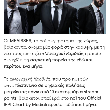
Οι
ΜΕΛISSES
, το no1 συγκρότημα της χώρας,
βρίσκονται ακόμα μία φορά στην κορυφή, με τη
νέα τους επιτυχία
«
Μοναχική Καρδιά
»
, η οποία
συνεχίζει τη
σαρωτική πορεία
της
εδώ και
περίπου ένα μήνα
.
Το «
Μοναχική Καρδιά
», που προ ημερών
έγινε
πλατινένιο σε ψηφιακές πωλήσεις
μετρώντας πάνω από 10 εκατομμύρια stream
points
, βρίσκεται σταθερά στο
no1 του Official
IFPI Chart by MediaInspector εδώ και 1 μήνα
.