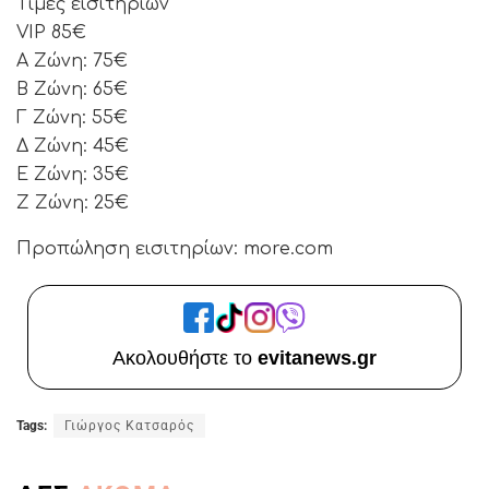
Τιμές εισιτηρίων
VIP 85€
Α Ζώνη: 75€
Β Ζώνη: 65€
Γ Ζώνη: 55€
Δ Ζώνη: 45€
Ε Ζώνη: 35€
Ζ Ζώνη: 25€
Προπώληση εισιτηρίων: more.com
Ακολουθήστε το
evitanews.gr
Tags:
Γιώργος Κατσαρός