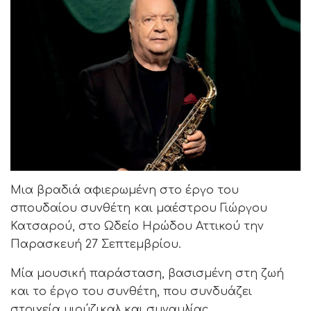
Μια βραδιά αφιερωμένη στο έργο του
σπουδαίου συνθέτη και μαέστρου Γιώργου
Κατσαρού, στο Ωδείο Ηρώδου Αττικού την
Παρασκευή 27 Σεπτεμβρίου.
Μία μουσική παράσταση, βασισμένη στη ζωή
και το έργο του συνθέτη, που συνδυάζει
στοιχεία μιούζικαλ και συναυλίας.