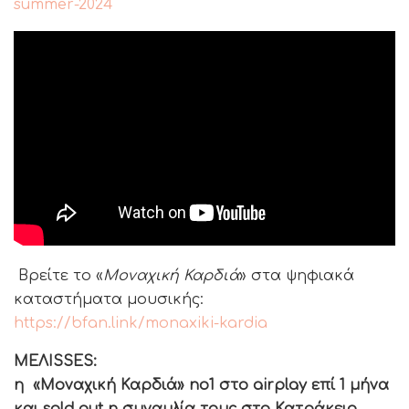
summer-2024
Βρείτε το «
Μοναχική Καρδιά
» στα ψηφιακά
καταστήματα μουσικής:
https://bfan.link/monaxiki-kardia
ΜΕΛΙSSES:
η «Μοναχική Καρδιά» no1 στο airplay επί 1 μήνα