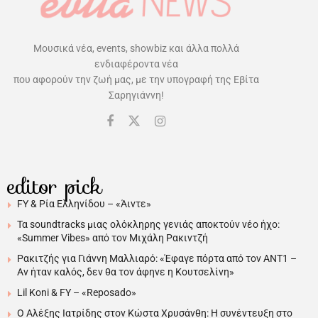
Μουσικά νέα, events, showbiz και άλλα πολλά
ενδιαφέροντα νέα
που αφορούν την ζωή μας, με την υπογραφή της Εβίτα
Σαρηγιάννη!
editor pick
FY & Ρία Ελληνίδου – «Άιντε»
Τα soundtracks μιας ολόκληρης γενιάς αποκτούν νέο ήχο:
«Summer Vibes» από τον Μιχάλη Ρακιντζή
Ρακιτζής για Γιάννη Μαλλιαρό: «Έφαγε πόρτα από τον ΑΝΤ1 –
Αν ήταν καλός, δεν θα τον άφηνε η Κουτσελίνη»
Lil Koni & FY – «Reposado»
Ο Αλέξης Ιατρίδης στον Κώστα Χρυσάνθη: Η συνέντευξη στο