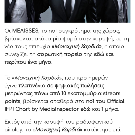
Οι
ΜΕΛISSES
, το no1 συγκρότημα της χώρας,
βρίσκονται ακόμα μία φορά στην κορυφή, με τη
νέα τους επιτυχία
«
Μοναχική Καρδιά
»
, η οποία
συνεχίζει τη
σαρωτική πορεία
της
εδώ και
περίπου ένα μήνα
.
Το «
Μοναχική Καρδιά
», που προ ημερών
έγινε
πλατινένιο σε ψηφιακές πωλήσεις
μετρώντας πάνω από 10 εκατομμύρια stream
points
, βρίσκεται σταθερά στο
no1 του Official
IFPI Chart by MediaInspector εδώ και 1 μήνα
.
Εκτός από την κορυφή του ραδιοφωνικού
airplay, το «
Μοναχική Καρδιά
» κατέκτησε επί