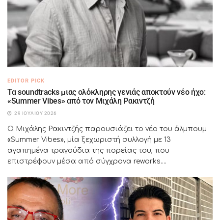
EDITOR PICK
Τα soundtracks μιας ολόκληρης γενιάς αποκτούν νέο ήχο:
«Summer Vibes» από τον Μιχάλη Ρακιντζή
29 ΙΟΥΛΊΟΥ 2026
Ο Μιχάλης Ρακιντζής παρουσιάζει το νέο του άλμπουμ
«Summer Vibes», μία ξεχωριστή συλλογή με 13
αγαπημένα τραγούδια της πορείας του, που
επιστρέφουν μέσα από σύγχρονα reworks....