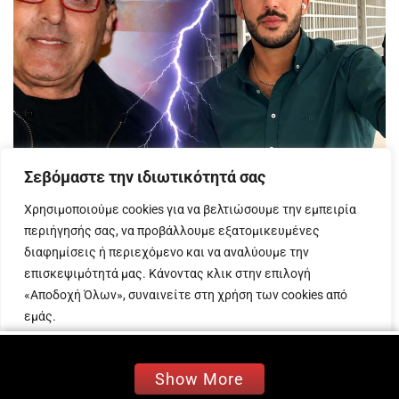
Σεβόμαστε την ιδιωτικότητά σας
Χρησιμοποιούμε cookies για να βελτιώσουμε την εμπειρία
EDITOR PICK
περιήγησής σας, να προβάλλουμε εξατομικευμένες
Ρακιτζής για Γιάννη Μαλλιαρό: «Έφαγε πόρτα από τον
ΑΝΤ1 – Αν ήταν καλός, δεν θα τον άφηνε η Κουτσελίνη»
διαφημίσεις ή περιεχόμενο και να αναλύουμε την
22 ΙΟΥΛΊΟΥ 2026
επισκεψιμότητά μας. Κάνοντας κλικ στην επιλογή
«Αποδοχή Όλων», συναινείτε στη χρήση των cookies από
Έντονη ήταν η τοποθέτηση του Θοδωρή Ρακιτζή για τον
εμάς.
Μαλλιαρό, με αφορμή τις πρόσφατες εξελίξεις στον
τηλεοπτικό χώρο. Συγκεκριμένα, ανέφερε:...
Προσαρμογή
Απόρριψη όλων
Αποδοχή όλων
Show More