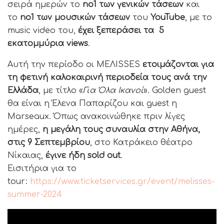
σειρά ημερών το
no1 των γενικών τάσεων
και
το
no1 των μουσικών τάσεων
του
YouTube
, με το
music video του,
έχει ξεπεράσει τα 5
εκατομμύρια views
.
Αυτή την περίοδο οι MEΛΙSSES
ετοιμάζονται για
τη φετινή καλοκαιρινή περιοδεία τους ανά την
Ελλάδα
, με τίτλο «
Για Όλα Ικανοί
». Golden guest
θα είναι η Έλενα Παπαρίζου και guest η
Marseaux. Όπως ανακοινώθηκε πριν λίγες
ημέρες,
η μεγάλη τους συναυλία στην Αθήνα,
στις 9 Σεπτεμβρίου
, στο Κατράκειο θέατρο
Νίκαιας,
έγινε ήδη sold out
.
Εισιτήρια για το
tour:
https://www.ticketservices.gr/event/melisses-
summer-2024