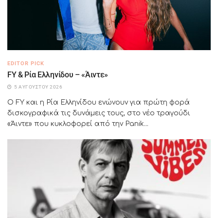
EDITOR PICK
FY & Ρία Ελληνίδου – «Άιντε»
5 ΑΥΓΟΎΣΤΟΥ 2026
Ο FY και η Ρία Ελληνίδου ενώνουν για πρώτη φορά
δισκογραφικά τις δυνάμεις τους, στο νέο τραγούδι
«Άιντε» που κυκλοφορεί από την Panik...