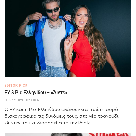
EDITOR PICK
FY & Ρία Ελληνίδου – «Άιντε»
5 ΑΥΓΟΎΣΤΟΥ 2026
Ο FY και η Ρία Ελληνίδου ενώνουν για πρώτη φορά
δισκογραφικά τις δυνάμεις τους, στο νέο τραγούδι
«Άιντε» που κυκλοφορεί από την Panik...