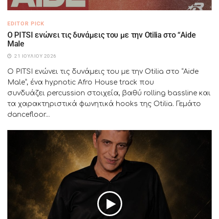
EDITOR PICK
Ο PITSI ενώνει τις δυνάμεις του με την Otilia στο “Aide
Male
21 ΙΟΥΛΊΟΥ 2026
Ο PITSI ενώνει τις δυνάμεις του με την Otilia στο “Aide
Male”, ένα hypnotic Afro House track που
συνδυάζει percussion στοιχεία, βαθύ rolling bassline και
τα χαρακτηριστικά φωνητικά hooks της Otilia. Γεμάτο
dancefloor...