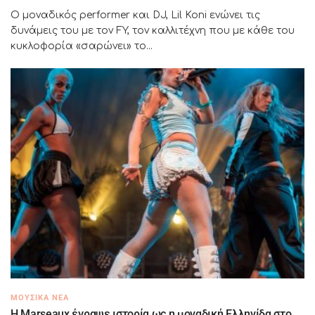
Ο μοναδικός performer και DJ, Lil Koni ενώνει τις
δυνάμεις του με τον FY, τον καλλιτέχνη που με κάθε του
κυκλοφορία «σαρώνει» το...
ΜΟΥΣΙΚΆ ΝΈΑ
H Marseaux έγραψε ιστορία ως η μοναδική Ελληνίδα στο